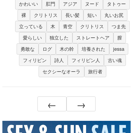
かわいい
肛門
アジア
ヌード
タトゥー
裸
クリトリス
長い髪
短い
丸いお尻
立っている
木
青空
クリトリス
つま先
愛らしい
独立した
ストレートヘア
膣
勇敢な
ログ
木の幹
培養された
jessa
フィリピン
詩人
フィリピン人
古い魂
セクシーなオーラ
旅行者
←
→