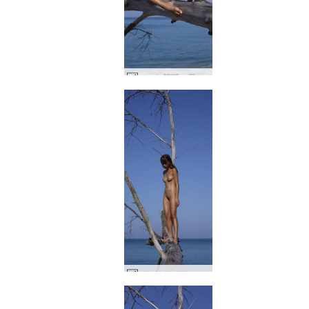
ジェサ禁断の果実 #17
ジェサ アジアのトップモデル #32