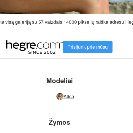
e visą galeriją su 57 vaizdais 14000 pikselių raiška adresu H
Prisijunk prie mūsų
Modeliai
Alisa
Žymos