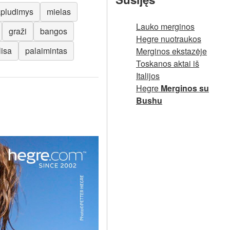
pludimys
mielas
Lauko merginos
graži
bangos
Hegre nuotraukos
lisa
palaimintas
Merginos ekstazėje
Toskanos aktai iš
Italijos
Hegre
Merginos su
Bushu