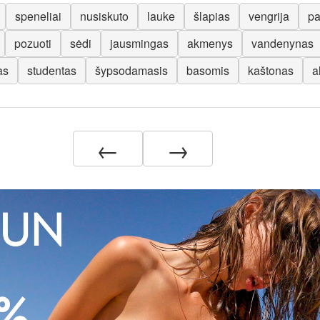
speneliai
nusiskuto
lauke
šlapias
vengrija
pa
pozuoti
sėdi
jausmingas
akmenys
vandenynas
as
studentas
šypsodamasis
basomis
kaštonas
a
←
→