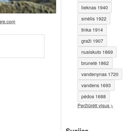
lieknas 1940
smėlis 1922
egre.com
tinka 1914
graži 1907
nusiskuto 1869
brunetė 1862
vandenynas 1720
vandens 1693
pėdos 1688
Peržiūrėti visus >
Susijęs