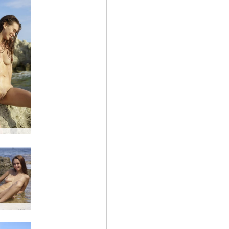
Alisa Ibisos krantas #35
ajūris #7