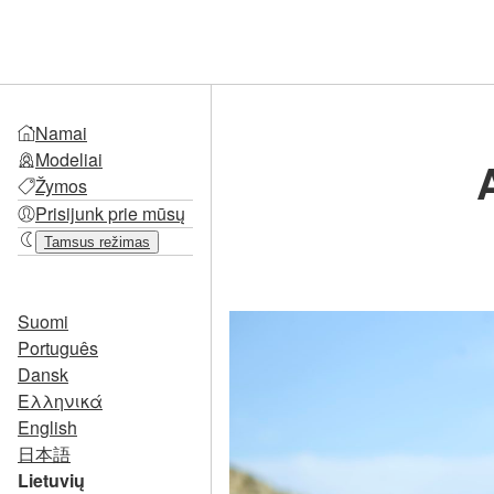
Namai
Modeliai
Žymos
Prisijunk prie mūsų
Tamsus režimas
Suomi
Português
Dansk
Ελληνικά
English
日本語
Lietuvių