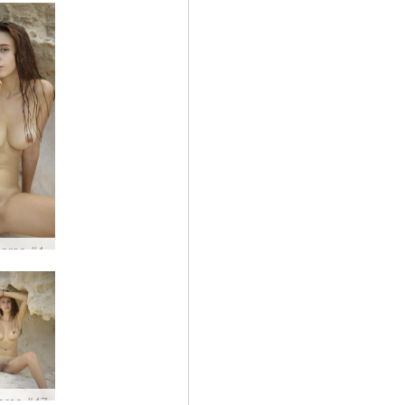
Marse #4
arse #47