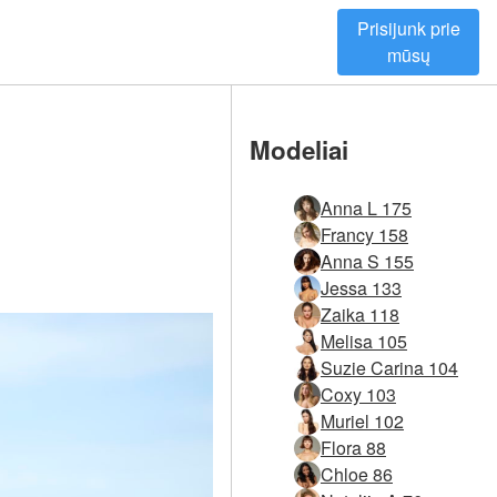
Prisijunk prie
mūsų
Modeliai
Anna L 175
Francy 158
Anna S 155
Jessa 133
Zaika 118
Melisa 105
Suzie Carina 104
Coxy 103
Muriel 102
Flora 88
Chloe 86