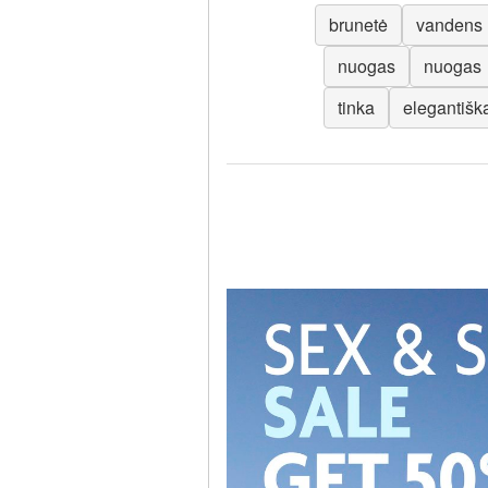
brunetė
vandens
nuogas
nuogas
tinka
elegantišk