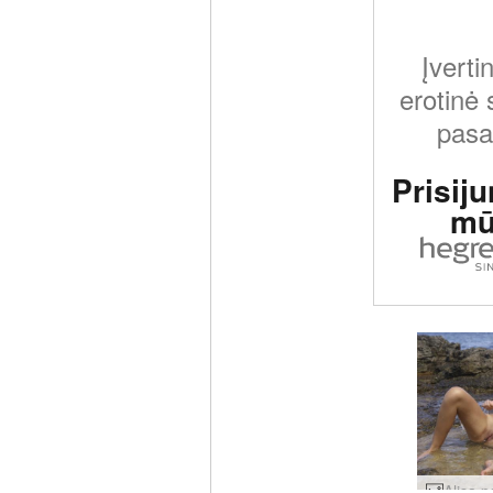
Įverti
erotinė 
pasa
Prisiju
mū