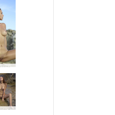
Alisa Ibisos krantas #11
Alisa pajūris #23