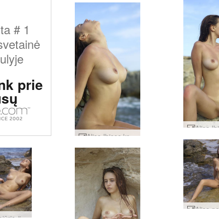
nta # 1
svetainė
ulyje
nk prie
sų
Alisa Ibisos krantas #15
Alisa pajūris #19