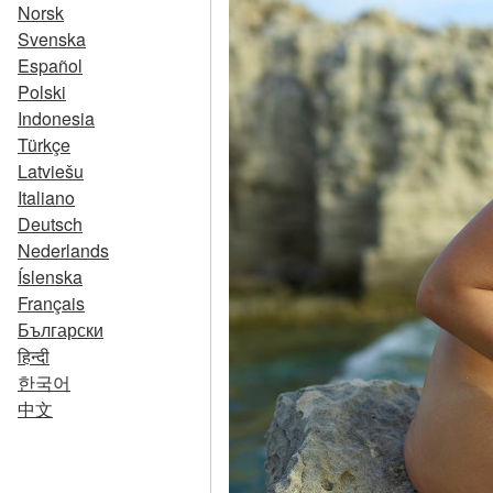
Norsk
Svenska
Español
Polski
Indonesia
Türkçe
Latviešu
Italiano
Deutsch
Nederlands
Íslenska
Français
Български
हिन्दी
한국어
中文