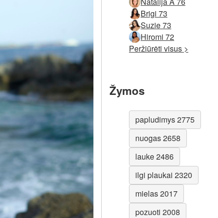
Natalija A 76
Brigi 73
Suzie 73
Hiromi 72
Peržiūrėti visus >
Žymos
papludimys 2775
nuogas 2658
lauke 2486
ilgi plaukai 2320
mielas 2017
pozuoti 2008