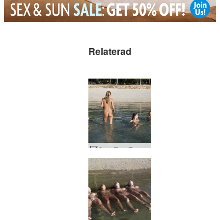
Relaterad
Coxy Flora Thea Zaika våta kroppar #4