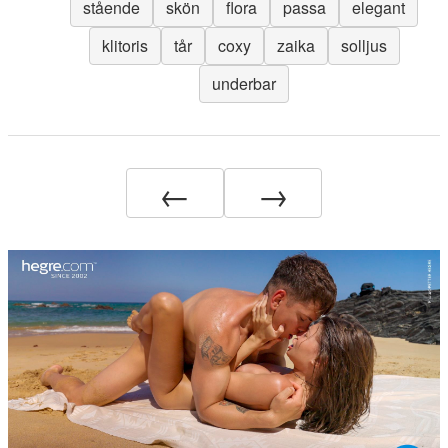
stående
skön
flora
passa
elegant
klitoris
tår
coxy
zaika
solljus
underbar
←
→