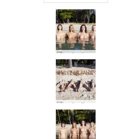
Coxy Flora Thea Zaika 4 divor #59
Coxy Flora Thea Zaika sandig #28