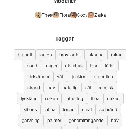
Modeller
Thea
Flora
Coxy
Zaika
Taggar
brunett
vatten
bröstvårtor
ukraina
rakad
blond
mager
utomhus
fitta
fötter
flickvänner
våt
tjeckien
argentina
strand
hav
naturlig
söt
atletisk
tyskland
naken
tatuering
thea
naken
klitoris
latina
tonad
smal
solbränd
garvning
palmer
genomträngande
hav