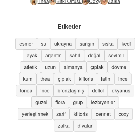
Thea
Bitki Örtüsü
Coxy
Zaika
Etiketler
esmer
su
ukrayna
sarışın
sıska
kedi
ayak
arjantin
sahil
doğal
sevimli
atletik
uzun
almanya
çıplak
dövme
kum
thea
çıplak
klitoris
latin
ince
tonda
ince
bronzlaşmış
delici
okyanus
güzel
flora
grup
lezbiyenler
yerleştirmek
zarif
klitoris
cennet
coxy
zaika
divalar