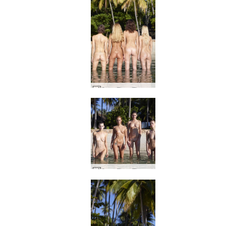
Coxy Flora Thea Zaika 4 diva #38
Coxy Flora Thea Zaika ıslak vücutlar #32