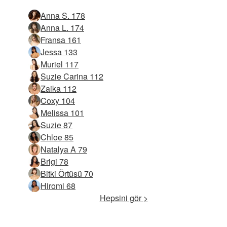
Anna S. 178
Anna L. 174
Fransa 161
Jessa 133
Muriel 117
Suzie Carina 112
Zaika 112
Coxy 104
Melissa 101
Suzie 87
Chloe 85
Natalya A 79
Brigi 78
Bitki Örtüsü 70
Hiromi 68
Hepsini gör >