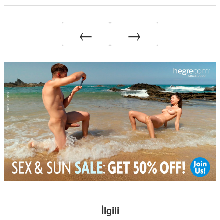
←
→
İlgili