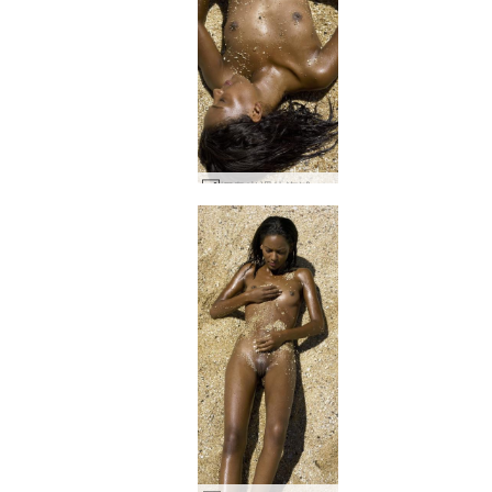
娜奥米裸体海滩 #29