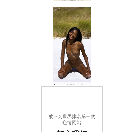
娜奥米裸体海滩 #1
娜奥米桑迪宝贝 #128
被评为世界排名第一的
色情网站