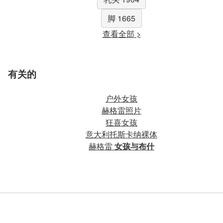
脚 1665
查看全部 >
有关的
户外女孩
赫格雷照片
狂喜女孩
意大利托斯卡纳裸体
赫格雷
女孩与布什