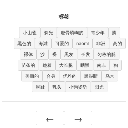
标签
小山雀
剃光
瘦骨嶙峋的
青少年
脚
黑色的
海滩
可爱的
naomi
非洲
高的
裸体
沙
裸
黑发
长发
匀称的腿
苗条的
跪着
大长腿
晒黑
南非
狗
美丽的
合身
优雅的
黑眼睛
乌木
脚趾
乳头
小狗姿势
阳光
←
→