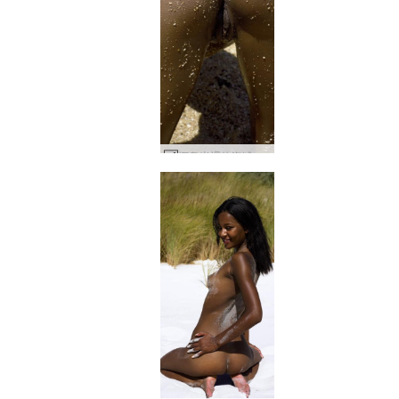
娜奥米裸体海滩 #41