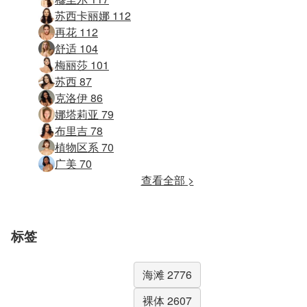
苏西卡丽娜 112
再花 112
舒适 104
梅丽莎 101
苏西 87
克洛伊 86
娜塔莉亚 79
布里吉 78
植物区系 70
广美 70
查看全部 >
标签
海滩 2776
裸体 2607