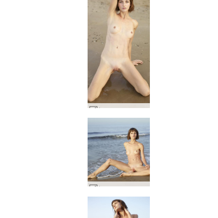
Флора плажно момиче #62
Флора гола на плажа #7