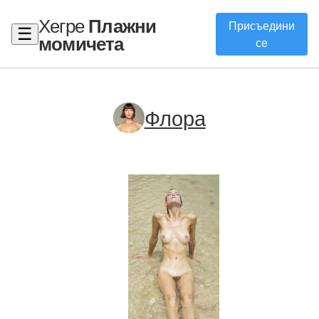
Хегре
Плажни
Присъедини
☰
момичета
се
Флора