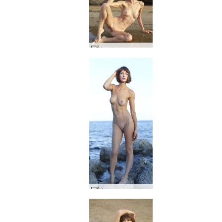
Флора слънце и море #45
Хоризонт на флората #22