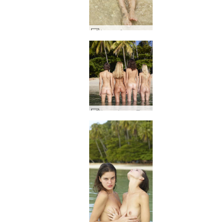
Флора брегове #14
Кокси Флора Теа Зайка 4 див #43