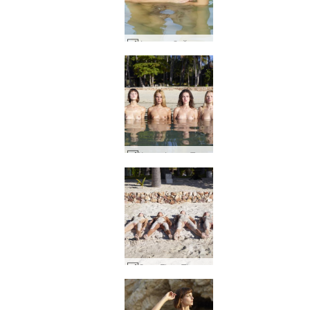
Флора и Зайка тропически романс #34
Кокси Флора Теа Зайка 4 див #59
Coxy Flora Thea Zaika пясъчна #28