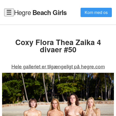
Hegre
Beach Girls
☰
Kom med os
Coxy Flora Thea Zaika 4
divaer #50
Hele galleriet er tilgængeligt på hegre.com