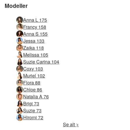
Modeller
Anna L 175
Francy 158
Anna S 155
Jessa 133
Zaika 118
Melissa 105
Suzie Carina 104
Coxy 103
Muriel 102
Flora 88
Chloe 86
Natalia A 76
Brigi 73
Suzie 73
Hiromi 72
Se alt >