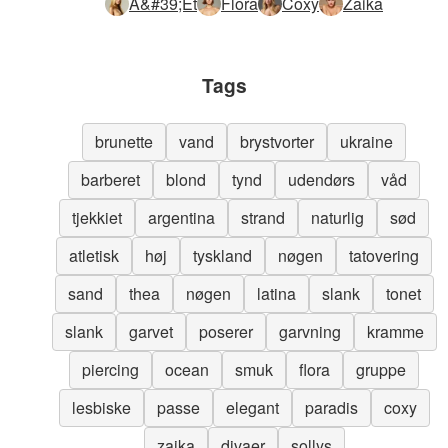
A&#39;et
Flora
Coxy
Zaika
Tags
brunette
vand
brystvorter
ukraine
barberet
blond
tynd
udendørs
våd
tjekkiet
argentina
strand
naturlig
sød
atletisk
høj
tyskland
nøgen
tatovering
sand
thea
nøgen
latina
slank
tonet
slank
garvet
poserer
garvning
kramme
piercing
ocean
smuk
flora
gruppe
lesbiske
passe
elegant
paradis
coxy
zaika
divaer
sollys