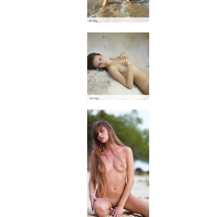
Tania nøgenstrand #13
Alisa på Mars #15