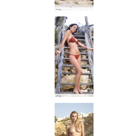
Angelica solnedgang #25
Muriel bikini session #4