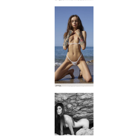
Marcelina Middelhavet #14
Inga bikini babe #17