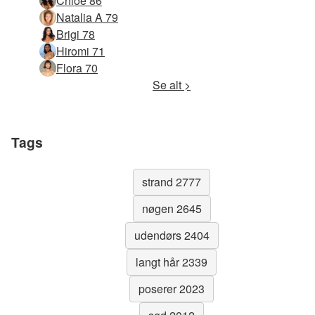
Chloe 86
Natalia A 79
Brigi 78
Hiromi 71
Flora 70
Se alt >
Tags
strand 2777
nøgen 2645
udendørs 2404
langt hår 2339
poserer 2023