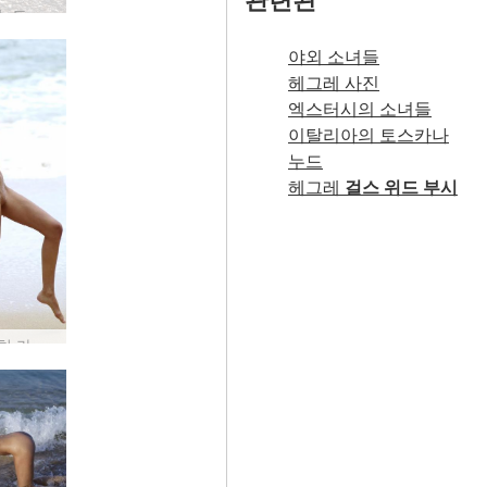
밀레나 누드 페블 비치 #18
야외 소녀들
헤그레 사진
엑스터시의 소녀들
이탈리아의 토스카나
누드
헤그레
걸스 위드 부시
테아 비치 라이프 #2