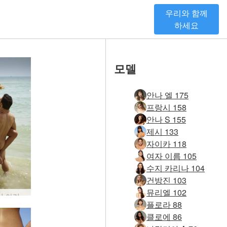
우리와 함께
하세요
모델
안나 엘 175
프랑시 158
안나 S 155
제시 133
자이카 118
여자 이름 105
수지 카리나 104
건방진 103
뮤리엘 102
해변에서 아리엘과 알렉스 섹스 #29
플로라 88
클로에 86