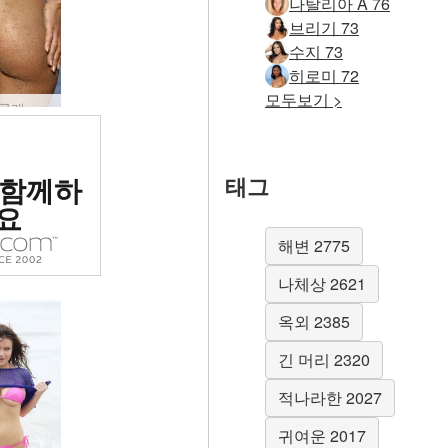
나탈리아 A 76
브리기 73
수지 73
히로미 72
모두보기 >
줄리아 공개 과도한 노출 #11
위 에로틱
 함께하
태그
 평가됨
요
해변 2775
나체상 2621
옥외 2385
긴 머리 2320
적나라한 2027
귀여운 2017