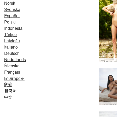
Norsk
Svenska
Español
Polski
Indonesia
Türkçe
Latviešu
Italiano
Deutsch
Nederlands
Íslenska
Français
Български
हिन्दी
한국어
中文