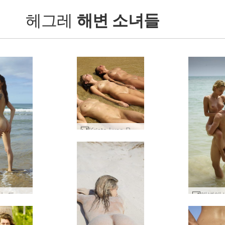
헤그레
해변 소녀들
Krista Lysa Ruslana 파도 #21
타니아 누드 비치 #13