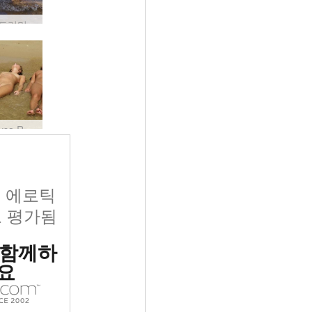
프랑시 드리미 #2
Krista Lysa Ruslana 파도 #8
위 에로틱
 평가됨
 함께하
요