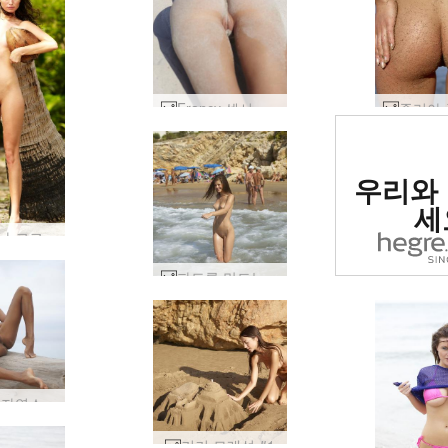
Francy 섹시한 모래의 #33
세계 1
우리와
사이트로
세
루슬라나 코코넛 #11
파도를 만드는 변덕 #15
클로이 자연스럽게 누드 #31
키키 모래성 #1