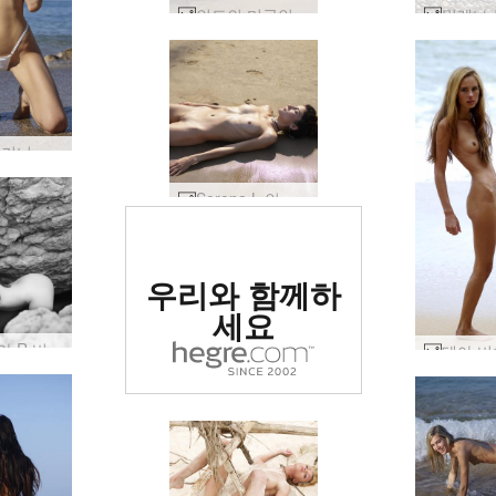
인도의 미국인 Serena L #9
잉가 비키니 베이브 #17
Serena L 인도 누드 해변 #27
세계 1위 에로틱
우리와 함께하
사이트로 평가됨
세요
빅토리아 R 비치 클래식 #75