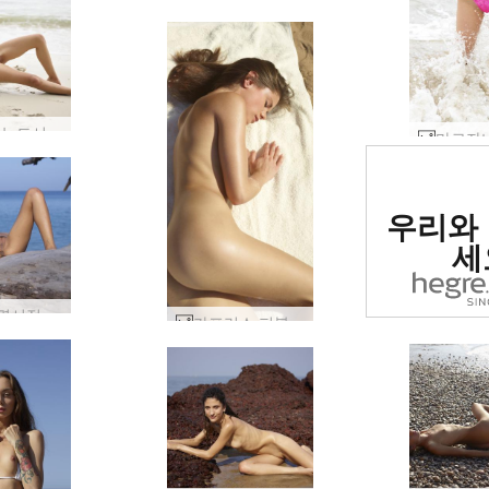
아리엘 누드시 #28
세계 1
우리와
사이트로
세
Jessa 명시적 노출 #24
카프리스 퍼블릭 비치 #32