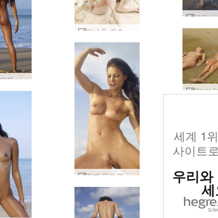
안나 S. 좌초 #22
Hiromi 알몸 해변 몸 #30
세계 1
사이트로
우리와
절벽 위의 멜리사 #8
세