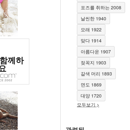
포즈를 취하는 2008
날씬한 1940
모래 1922
마르자나 누드 비치 #40
맞다 1914
위 에로틱
아름다운 1907
 함께하
 평가됨
젖꼭지 1903
요
갈색 머리 1893
면도 1869
대양 1720
모두보기 >
관련된