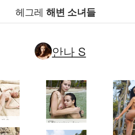
헤그레
해변 소녀들
안나 S
안나 S. 좌초 #22
Angelica, Anna S. 및 Paulina 젖은 트리오 #41