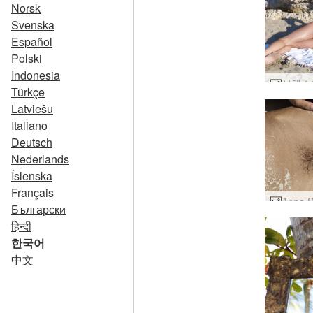
Norsk
Svenska
Español
Polski
Indonesia
Türkçe
Latviešu
Italiano
Deutsch
Nederlands
Íslenska
Français
Български
हिन्दी
한국어
中文