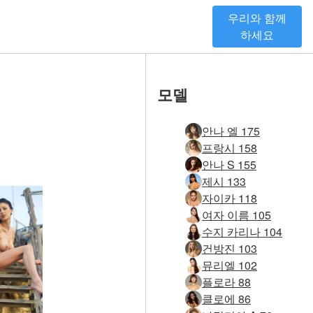
우리와 함께
하세요
모델
안나 엘 175
프랑시 158
안나 S 155
제시 133
자이카 118
여자 이름 105
수지 카리나 104
건방진 103
뮤리엘 102
플로라 88
클로에 86