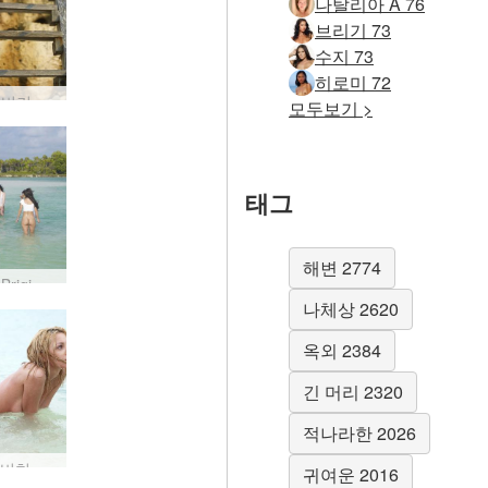
나탈리아 A 76
브리기 73
수지 73
히로미 72
Anna S 비키니 선라이즈 #35
모두보기 >
태그
해변 2774
Anna S Brigi Melissa Muriel Suzie Suzie Carina 트로피컬 화이트 #41
나체상 2620
옥외 2384
긴 머리 2320
적나라한 2026
안나 S. 비치 #57
귀여운 2016