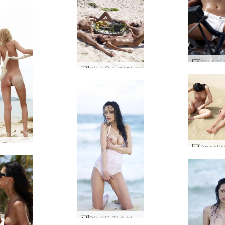
안나 S 브리기 멜리사 수지 수지 카리나 포메이션 #5
안나 S. 깨끗한 #20
안나 S 잠수복 #38