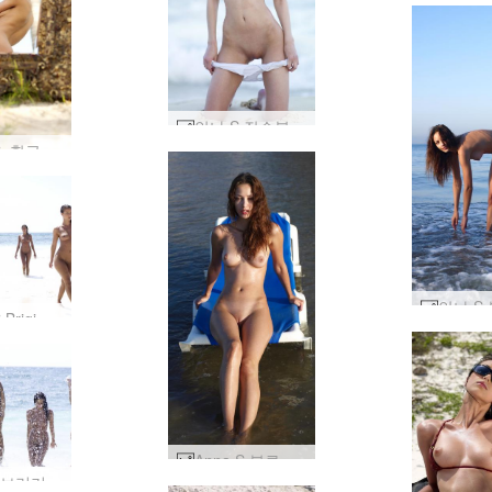
안나 S 잠수복 #53
Anna S. 황금 거울 #9
Anna S Brigi Melissa Suzie Suzie Carina 습식 및 모래 #94
Anna S 블루 선베드 #87
안나 S 브리기 멜리사 수지 수지 카리나 카리브해 #35