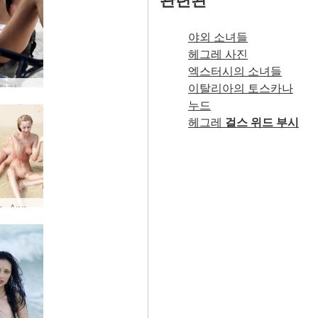
야외 소녀들
헤그레 사진
엑스터시의 소녀들
이탈리아의 토스카나
안나 S 할리 데이비슨 #1
누드
헤그레
걸스 위드 부시
Angelica, Anna S., Paulina 바닷가 님프 #38