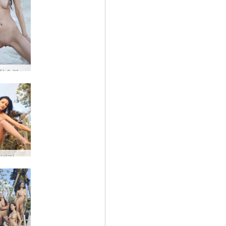
안나 S 잠수복 #65
Anna S 비키니 선라이즈 #27