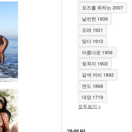
포즈를 취하는 2007
날씬한 1939
모래 1921
맞다 1913
아름다운 1906
젖꼭지 1902
갈색 머리 1892
안나 S 블루메드 #26
면도 1868
대양 1719
모두보기 >
관련된