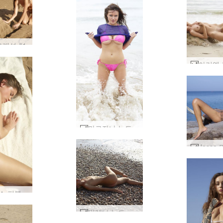
모래성 #1
마르자나 누드 비치 #40
카프리스 퍼블릭 비치 #32
밀레나 누드 페블 비치 #18