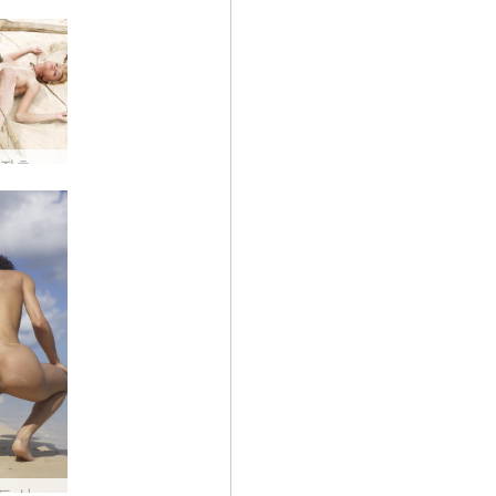
안나 S. 좌초 #22
루비 샌드 선 스킨 씨 #20