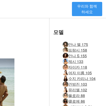
우리와 함께
하세요
모델
안나 엘 175
프랑시 158
안나 S 155
제시 133
자이카 118
여자 이름 105
수지 카리나 104
건방진 103
뮤리엘 102
플로라 88
클로에 86