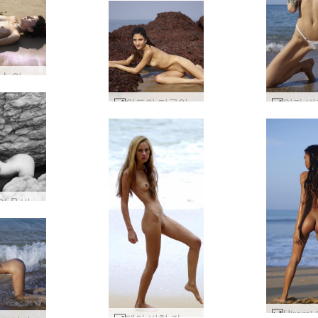
Serena L 인도 누드 해변 #27
인도의 미국인 Serena L #9
빅토리아 R 비치 클래식 #75