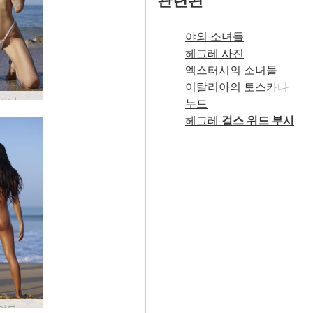
야외 소녀들
헤그레 사진
엑스터시의 소녀들
이탈리아의 토스카나
잉가 비키니 베이브 #17
누드
헤그레
걸스 위드 부시
Hiromi 알몸 해변 몸 #30