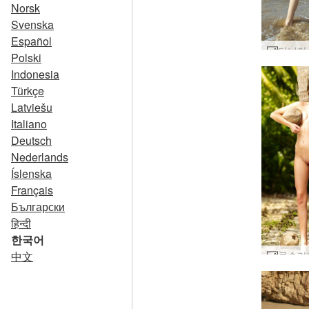
Norsk
Svenska
Español
Polski
Indonesia
Türkçe
Latviešu
Italiano
Deutsch
Nederlands
Íslenska
Français
Български
हिन्दी
한국어
中文