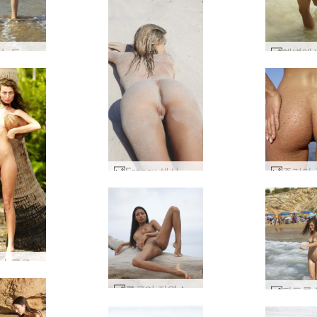
타니아 누드 비치 #13
Francy 섹시한 모래의 #33
루슬라나 코코넛 #11
클로이 자연스럽게 누드 #31