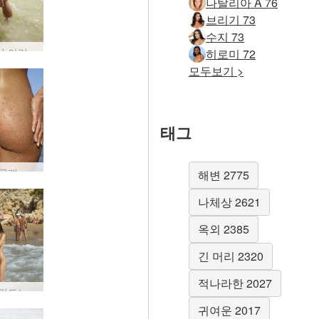
나탈리아 A 76
브리기 73
수지 73
해변에서 아리엘과 알렉스 섹스 #29
히로미 72
모두보기 >
태그
줄리아 공개 과도한 노출 #11
해변 2775
나체상 2621
옥외 2385
긴 머리 2320
적나라한 2027
파도를 만드는 변덕 #15
귀여운 2017