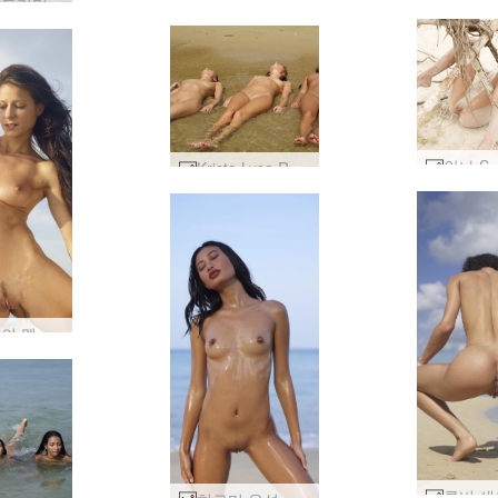
테아 비치 라이프 #2
프랑시 드리미 #2
Krista Lysa Ruslana 파도 #8
절벽 위의 멜리사 #8