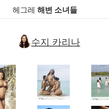
헤그레
해변 소녀들
수지 카리나
부두에서 멜리사 수지와 수지 카리나 공연 #25