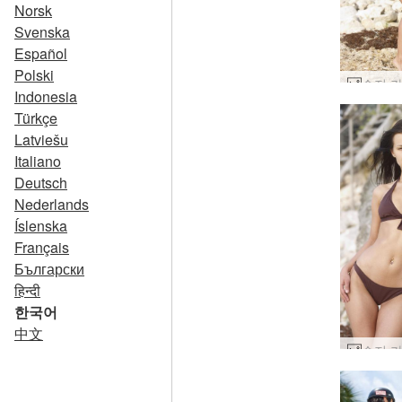
Norsk
Svenska
Español
Polski
Indonesia
Türkçe
Latviešu
Italiano
Deutsch
Nederlands
Íslenska
Français
Български
हिन्दी
한국어
中文