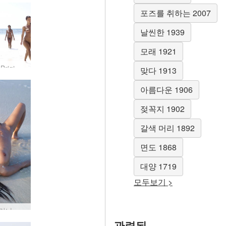
포즈를 취하는 2007
날씬한 1939
모래 1921
Anna S Brigi Melissa Suzie Suzie Carina 습식 및 모래 #94
맞다 1913
아름다운 1906
젖꼭지 1902
갈색 머리 1892
면도 1868
대양 1719
모두보기 >
수지 카리나 누드 비치 #14
관련된