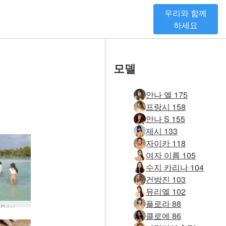
우리와 함께
하세요
모델
안나 엘 175
프랑시 158
안나 S 155
제시 133
자이카 118
여자 이름 105
수지 카리나 104
건방진 103
뮤리엘 102
플로라 88
Anna S Brigi Melissa Muriel Suzie Suzie Carina 트로피컬 화이트 #41
클로에 86