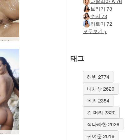
나탈리아 A 76
브리기 73
수지 73
히로미 72
모두보기 >
Anna S Brigi Melissa Suzie Suzie Carina 습식 및 모래 #81
태그
해변 2774
나체상 2620
옥외 2384
긴 머리 2320
적나라한 2026
수지 카리나 온 더 록스 #38
귀여운 2016