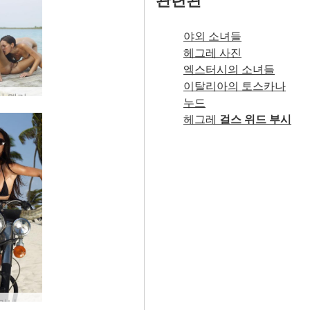
야외 소녀들
헤그레 사진
엑스터시의 소녀들
이탈리아의 토스카나
부두에서 멜리사 수지와 수지 카리나 공연 #38
누드
헤그레
걸스 위드 부시
수지 카리나 할리 데이비슨 #1