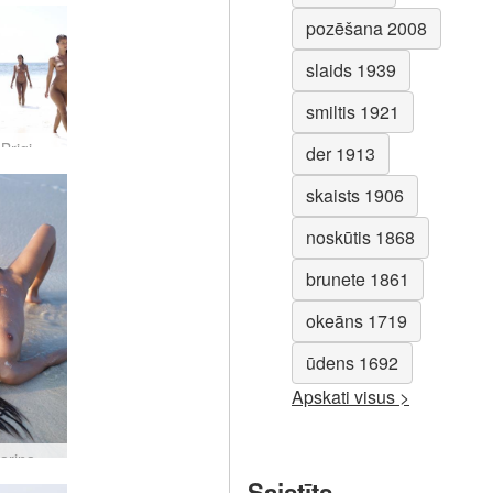
pozēšana 2008
slaids 1939
smiltis 1921
Anna S Brigi Melissa Suzie Suzie Carina slapja un smilšaina #94
der 1913
skaists 1906
noskūtis 1868
brunete 1861
okeāns 1719
ūdens 1692
Apskati visus >
Suzie Carina kailā pludmale #14
Saistīts