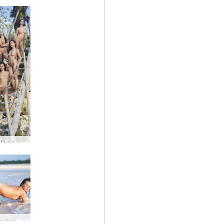
Anna S Brigi Muriel Melissa Suzie un Suzie Carina saullēkts #48
Suzie Carina kailā pludmale #3