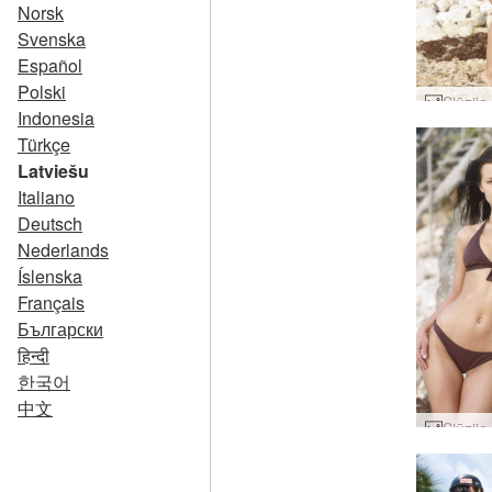
Norsk
Svenska
Español
Polski
Indonesia
Türkçe
Latviešu
Italiano
Deutsch
Nederlands
Íslenska
Français
Български
हिन्दी
한국어
中文