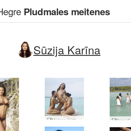
Hegre
Pludmales meitenes
Sūzija Karīna
Melisas Sūzijas un Sūzijas Karinas uzstāšanās uz mola #25