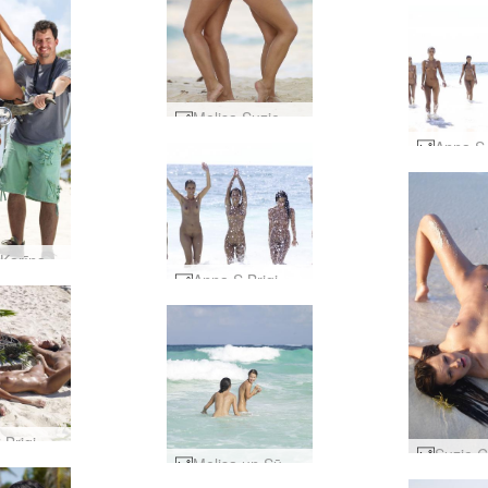
Melisa Suzie un Suzie Carina kodak zelta #7
Sjūzija Karīna Hārlija Deividsone #33
Anna S Brigi Melissa Suzie Suzie Carina Karību jūra #35
Anna S Brigi Melissa Suzie Suzie Carina Formation #5
Melisa un Sūzija Karīnas pamāj ar roku #9