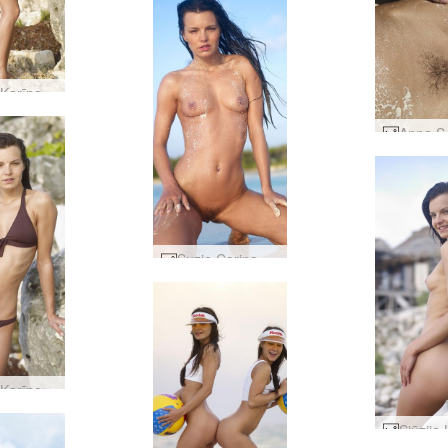
Sjūzija Karīna uz akmeņiem #13
Suzie Carina kailā pludmale #30
Sjūzija Karīna uz akmeņiem #6