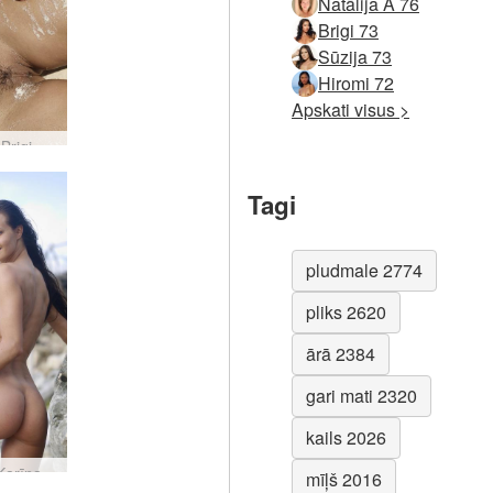
Natālija A 76
Brigi 73
Sūzija 73
Hiromi 72
Apskati visus >
Anna S Brigi Melissa Suzie Suzie Carina slapja un smilšaina #81
Tagi
pludmale 2774
pliks 2620
ārā 2384
gari mati 2320
kails 2026
Sjūzija Karīna uz akmeņiem #38
mīļš 2016