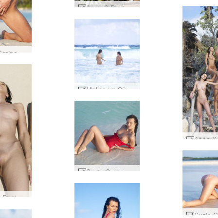
Anna S Brigi Melissa Muriel Suzie Suzie Carina pikniks Meksikā 1. daļa #19
Suzie Carina kailā pludmale #38
Melisa un Sūzija Karīnas pamāj ar roku #17
Suzie Carina sarkans peldkostīms #22
Anna S Brigi Melissa Suzie Suzie Carina slapja un smilšaina #10