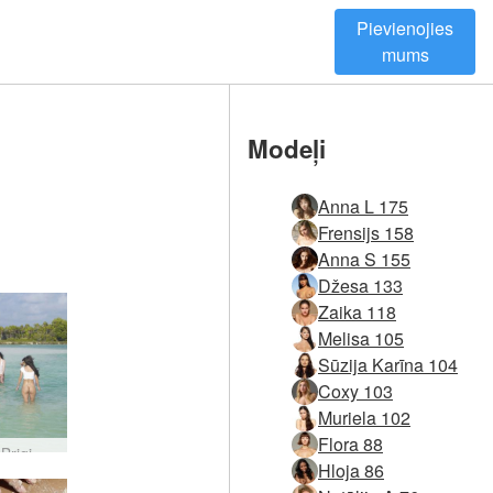
Pievienojies
mums
Modeļi
Anna L 175
Frensijs 158
Anna S 155
Džesa 133
Zaika 118
Melisa 105
Sūzija Karīna 104
Coxy 103
Muriela 102
Flora 88
Anna S Brigi Melissa Muriel Suzie Suzie Carina tropiski balta #41
Hloja 86