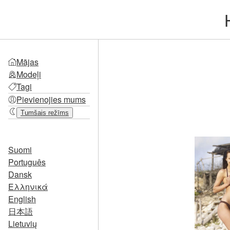
Mājas
Modeļi
Tagi
Pievienojies mums
Tumšais režīms
Suomi
Português
Dansk
Ελληνικά
English
日本語
Lietuvių