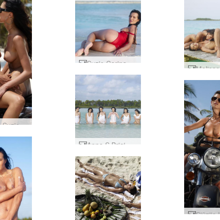
Suzie Carina sarkans peldkostīms #66
Anna S Suzie Carina Harley Davidson #69
Anna S Brigi Melissa Muriel Suzie Suzie Carina tropiski balta #25