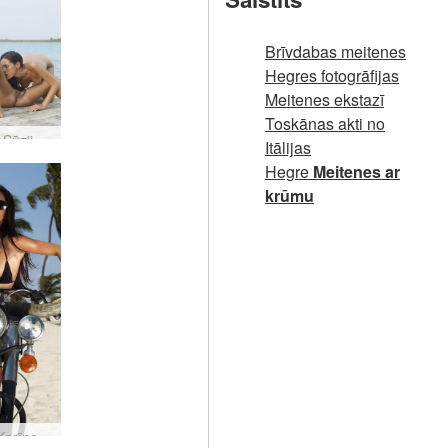
Brīvdabas meitenes
Hegres fotogrāfijas
Meitenes ekstazī
Toskānas akti no
Melisas Sūzijas un Sūzijas Karinas uzstāšanās uz mola #38
Itālijas
Hegre
Meitenes ar
krūmu
Sjūzija Karīna Hārlija Deividsone #1