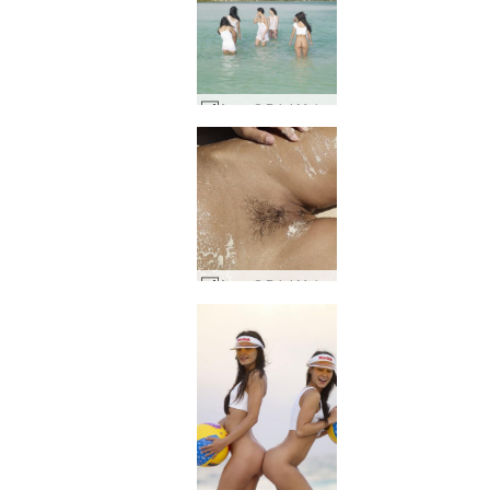
Anna S Brigi Melissa Muriel Suzie Suzie Carina 트로피컬 화이트 #41
Anna S Brigi Melissa Suzie Suzie Carina 습식 및 모래 #81