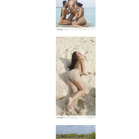
부두에서 멜리사 수지와 수지 카리나 공연 #25
수지 툴룸 비치 #34