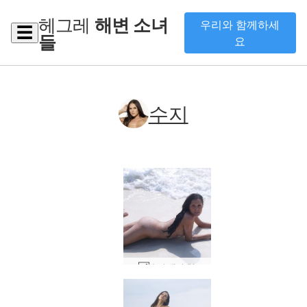
헤그레
해변 소녀
우리와 함께하세
☰
들
요
수지
수지 샌디 #1