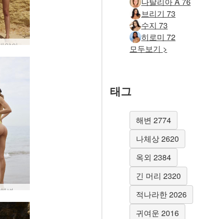
나탈리아 A 76
브리기 73
수지 73
히로미 72
안나 L 태양의 여신 #6
모두보기 >
태그
해변 2774
나체상 2620
옥외 2384
긴 머리 2320
Anna L 해변 애호가 #75
적나라한 2026
귀여운 2016