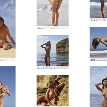
Anna L 해변 애호가 #4
안나 L 뜨겁고 모래 #23
Anna L 벌거벗은 해변 #29