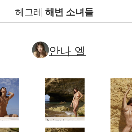
헤그레
해변 소녀들
안나 엘
안나 엘 샌디 비치 바디 #39
Anna L 비키니 모델 #32