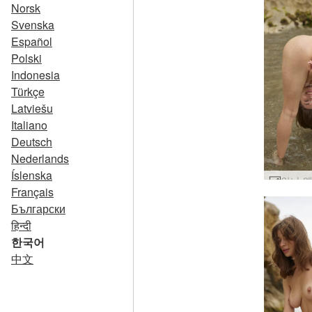
Norsk
Svenska
Español
Polski
Indonesia
Türkçe
Latviešu
Italiano
Deutsch
Nederlands
Íslenska
Français
Български
हिन्दी
한국어
中文