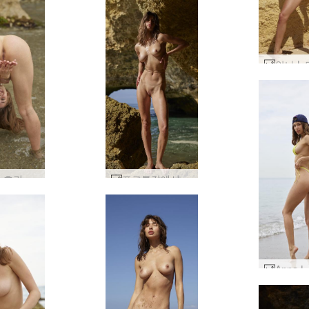
안나 엘 흐린 해변 누드 #15
포르투갈에서 벌거벗은 안나 L #33