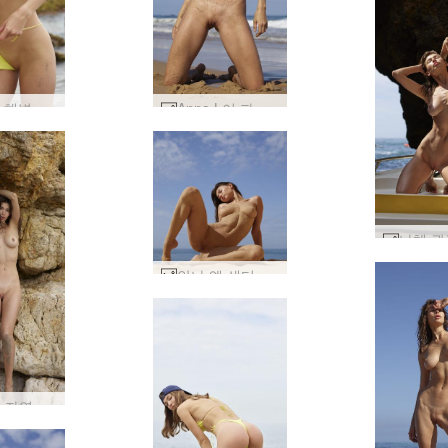
Anna L 해변 애호가 #108
Anna L이 파도를 일으키고 있다 #7
안나 엘 샌디 비치 바디 #24
안나 엘 자연 해변 누드 #14