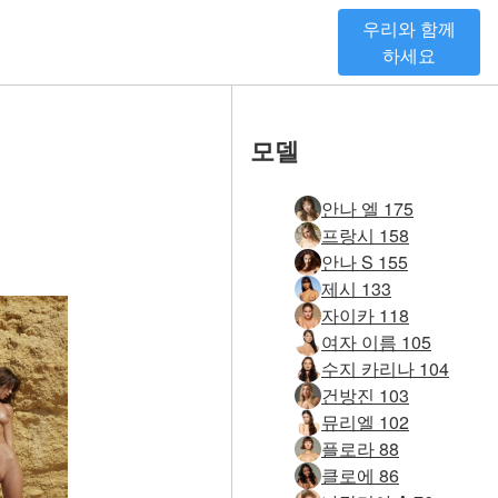
우리와 함께
하세요
모델
안나 엘 175
프랑시 158
안나 S 155
제시 133
자이카 118
여자 이름 105
수지 카리나 104
건방진 103
뮤리엘 102
플로라 88
클로에 86