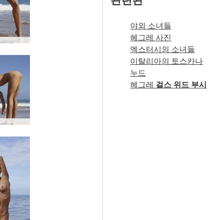
야외 소녀들
헤그레 사진
Anna L 해변 소녀 #23
엑스터시의 소녀들
이탈리아의 토스카나
누드
헤그레
걸스 위드 부시
Anna L 해변 소녀 #40