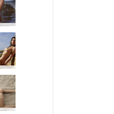
안나 L 바다의 여신 #12
안나 L 섹스 폭탄 #41
Anna L 모래 섹시 #34