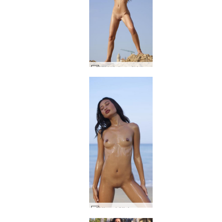
Kiki sininen taivas #14
Hiromi öljyinen alaston auringonnousu #1