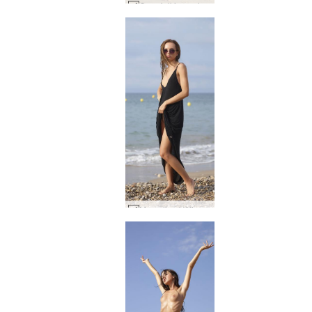
Coxy julkinen alastonranta #16
Marcelina Välimerellinen #14