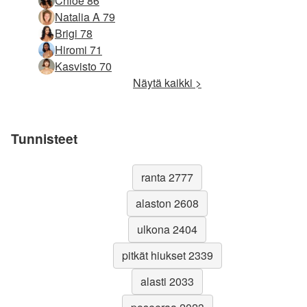
Chloe 86
Natalia A 79
Brigi 78
Hiromi 71
Kasvisto 70
Näytä kaikki >
Tunnisteet
ranta 2777
alaston 2608
ulkona 2404
pitkät hiukset 2339
alasti 2033