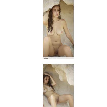
अलीसा मंगल ग्रह पर #35