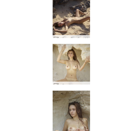
अलीसा इबीसा बीच #26
अलीसा मंगल ग्रह पर #44