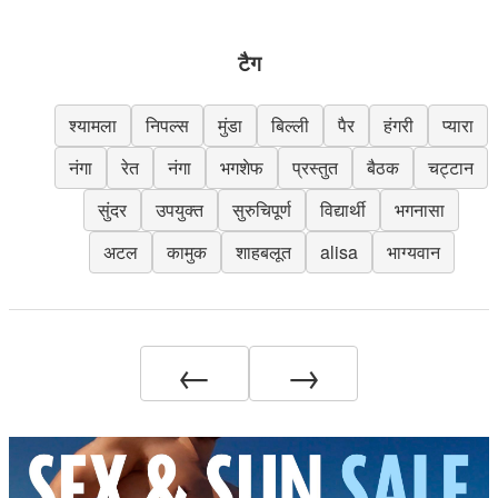
टैग
श्यामला
निपल्स
मुंडा
बिल्ली
पैर
हंगरी
प्यारा
नंगा
रेत
नंगा
भगशेफ
प्रस्तुत
बैठक
चट्टान
सुंदर
उपयुक्त
सुरुचिपूर्ण
विद्यार्थी
भगनासा
अटल
कामुक
शाहबलूत
alisa
भाग्यवान
←
→