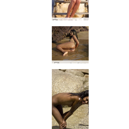
म्यूरियल बिकिनी सत्र #71
नूना भारतीय गर्मी #19