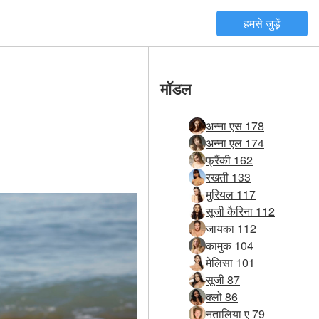
हमसे जुड़ें
मॉडल
अन्ना एस 178
अन्ना एल 174
फ्रैंकी 162
रखती 133
मुरियल 117
सूजी कैरिना 112
जायका 112
कामुक 104
मेलिसा 101
सूजी 87
क्लो 86
नतालिया ए 79