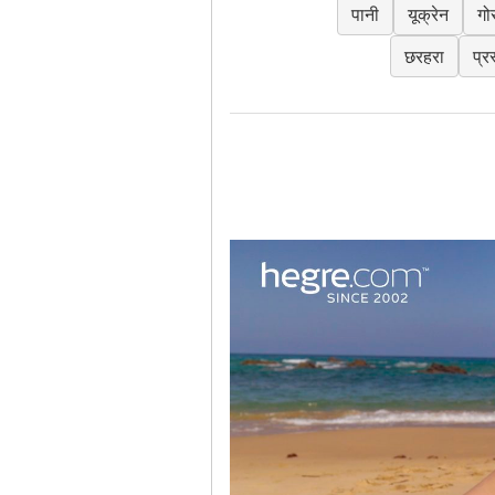
पानी
यूक्रेन
गो
छरहरा
प्र