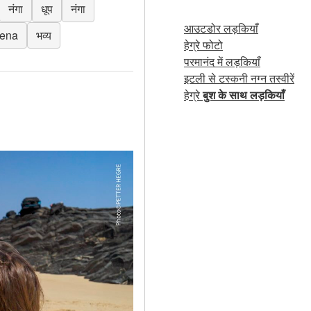
नंगा
धूप
नंगा
आउटडोर लड़कियाँ
lena
भव्य
हेग्रे फोटो
परमानंद में लड़कियाँ
इटली से टस्कनी नग्न तस्वीरें
हेग्रे
बुश के साथ लड़कियाँ