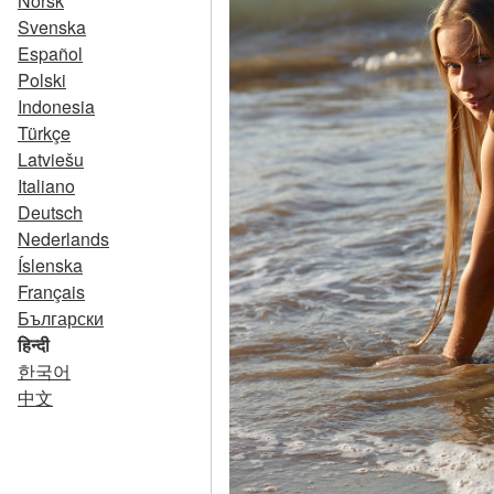
Norsk
Svenska
Español
Polski
Indonesia
Türkçe
Latviešu
Italiano
Deutsch
Nederlands
Íslenska
Français
Български
हिन्दी
한국어
中文