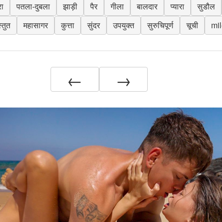
रा
पतला-दुबला
झाड़ी
पैर
गीला
बालदार
प्यारा
सुडौल
स्तुत
महासागर
कुत्ता
सुंदर
उपयुक्त
सुरुचिपूर्ण
चूची
mi
←
→