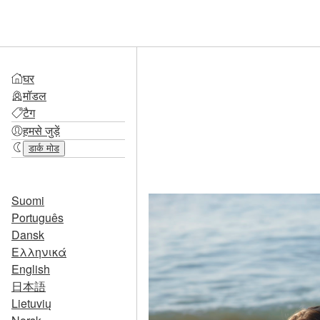
घर
मॉडल
टैग
हमसे जुड़ें
डार्क मोड
Suomi
Português
Dansk
Ελληνικά
English
日本語
Lietuvių