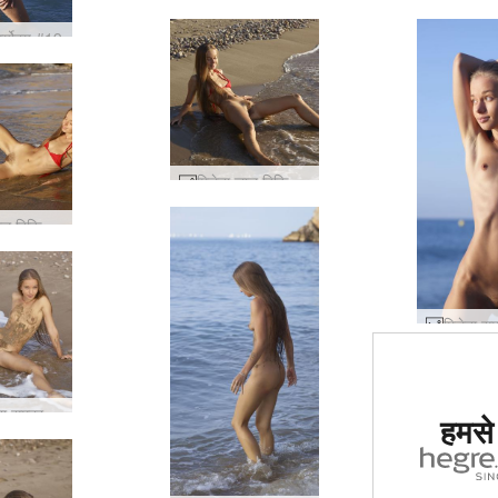
ूर्योदय #19
मिलेना लाल बिकिनी टॉप #26
मिलेना लाल बिकिनी टॉप #42
दुनिया में
मिलेना गंदा समुद्र तट चूतड़ #52
हमसे ज
साइट का द
गय