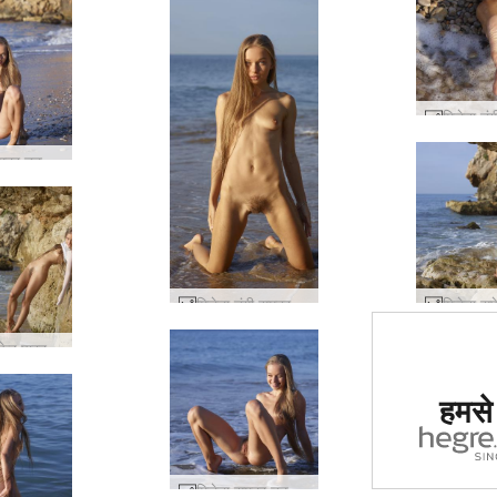
मिलेना समुद्र तट जीवन #48
मिलेना नंगी समुद्र तट #2
मिलेना सफेद पारदर्शी #53
दुनिया में
हमसे ज
साइट का द
गय
मिलेना समुद्र तट जीवन #60