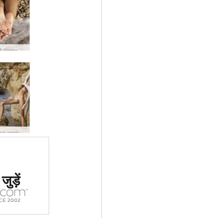
मिलेना नंगी कंकड़ समुद्र तट #29
मिलेना सफेद पारदर्शी #54
 #1 कामुक
ुड़ें
र्जा दिया
ा