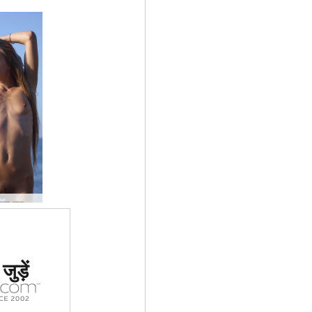
मिलेना समुद्र तट जीवन #21
 #1 कामुक
ुड़ें
र्जा दिया
ा