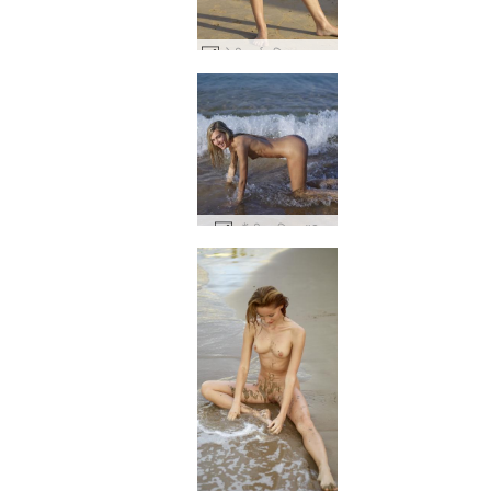
लोभी सार्वजनिक नग्न समुद्र तट #16
फ्रैंकी स्वप्निल #2