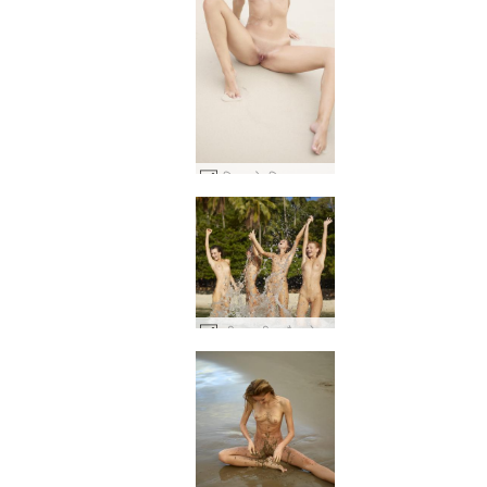
एरियल गोधूलि समुद्र तट जुराब #11
एली द्वारा पीटर बैकस्टेज थाईलैंड #31