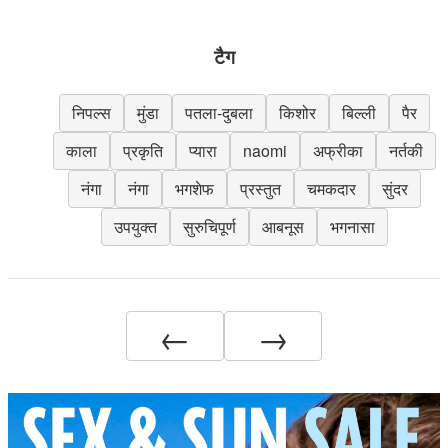
टैग
निपल्स
मुंडा
पतला-दुबला
किशोर
बिल्ली
पैर
काला
प्रकृति
प्यारा
naomi
अफ्रीका
नर्तकी
नंगा
नंगा
भगशेफ
प्रस्तुत
चमकदार
सुंदर
उपयुक्त
सुरुचिपूर्ण
आबनूस
भगनासा
←
→