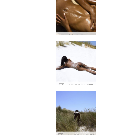
नाओमी हॉट रॉक #12
नाओमी सैंडी बेबी #77
नाओमी सैंडी बेबी #152