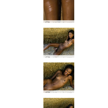
नाओमी हॉट रॉक #32
नाओमी कूल शेड #39
नाओमी कूल शेड #27