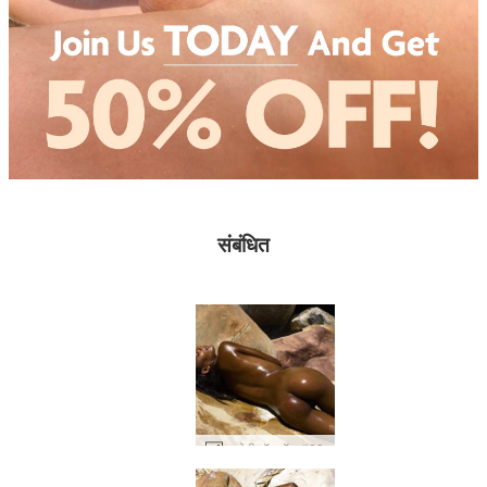
संबंधित
नाओमी हॉट रॉक #23