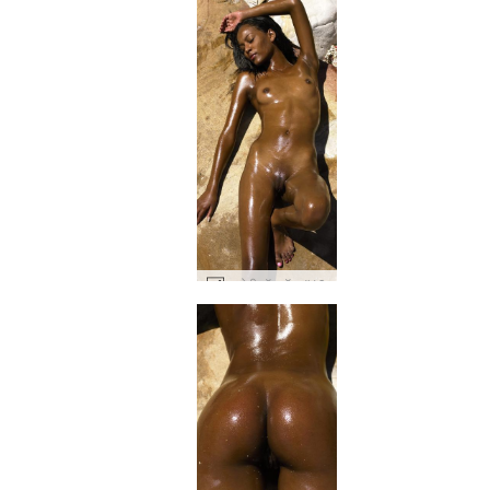
नाओमी हॉट रॉक #19