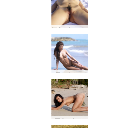
कोनाटा और लुलु सन ऑयल #93
स्टैशा बीच बेब #57
पॉलिना सूर्यास्त #64