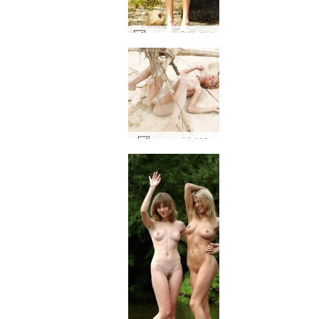
रुसलाना नारियल #11
अन्ना एस फंसे #22