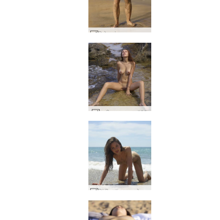
मिलेना गंदा समुद्र तट चूतड़ #20
अलीसा समुद्रतट #23
सिंडी समुद्र सूरज सेक्स #11