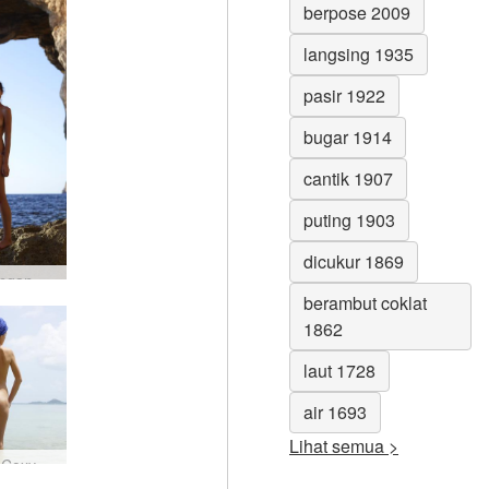
berpose 2009
langsing 1935
pasir 1922
bugar 1914
cantik 1907
puting 1903
dicukur 1869
Lengkungan Zaika di Gozo #14
berambut coklat
1862
laut 1728
air 1693
Lihat semua >
Sorban Coxy dan Zaika karya Alya #11