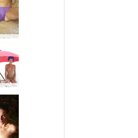
Zaika pertama kali telanjang #24
Coxy dan Zaika merah dan biru oleh Alya #8