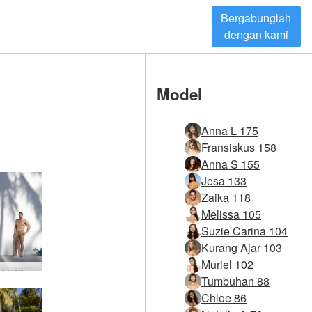
Bergabunglah
dengan kami
Model
Anna L 175
Fransiskus 158
Anna S 155
Jesa 133
Zaika 118
Melissa 105
Suzie Carina 104
Kurang Ajar 103
Muriel 102
Zaika yin yang bagian 1 #5
Tumbuhan 88
Chloe 86