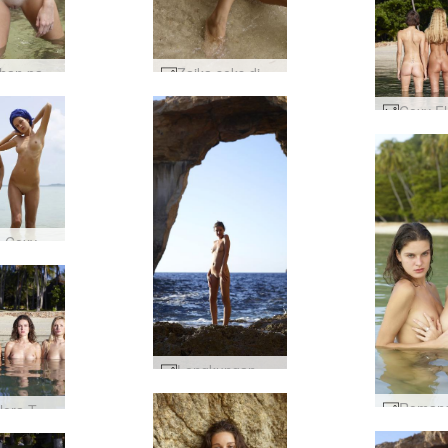
Keindahan pantai Zaika #26
Zaika seks di pantai #17
Sorban Coxy dan Zaika karya Alya #6
Lengkungan Zaika di Gozo #30
Coxy Flora Thea Zaika 4 diva #59