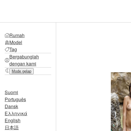
Rumah
Model
Tag
Bergabunglah
dengan kami
Mode gelap
Suomi
Português
Dansk
Ελληνικά
English
日本語