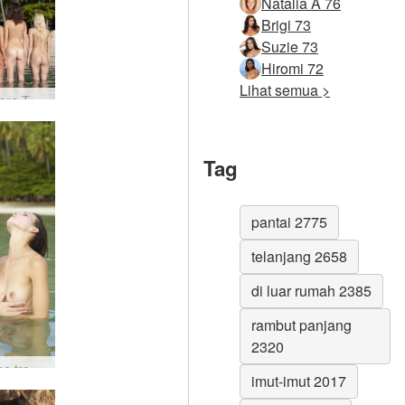
Natalia A 76
Brigi 73
Suzie 73
Hiromi 72
Lihat semua >
Coxy Flora Thea Zaika 4 diva #43
Tag
pantai 2775
telanjang 2658
di luar rumah 2385
rambut panjang
2320
Romansa tropis Flora dan Zaika #34
imut-imut 2017