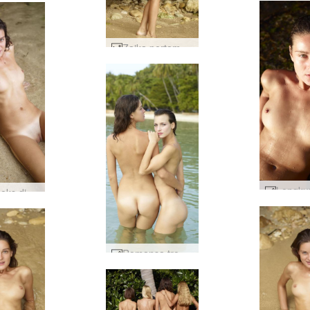
Zaika pertama kali telanjang #64
Zaika seks di pantai #88
Romansa tropis Flora dan Zaika #39