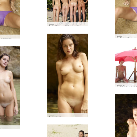
Coxy Flora Thea Zaika 4 diva #19
Zaika pertama kali telanjang #25
Zaika pertama kali telanjang #60
Keindahan pantai Zaika #25