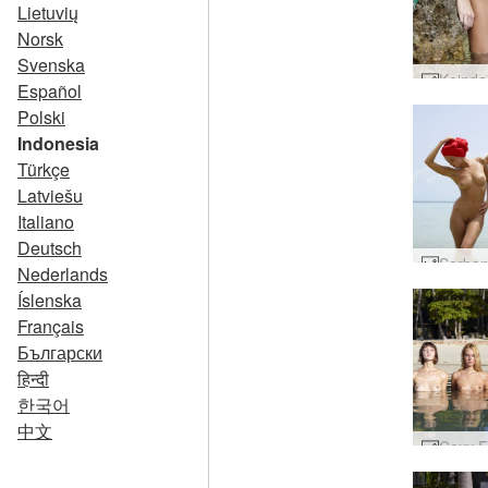
Lietuvių
Norsk
Svenska
Español
Polski
Indonesia
Türkçe
Latviešu
Italiano
Deutsch
Nederlands
Íslenska
Français
Български
हिन्दी
한국어
中文