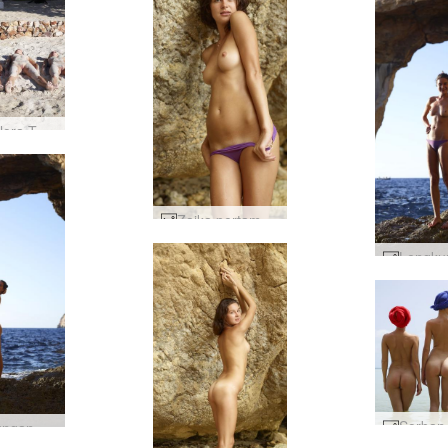
Coxy Flora Thea Zaika berpasir #28
Zaika pertama kali telanjang #45
Lengkungan Zaika di Gozo #34