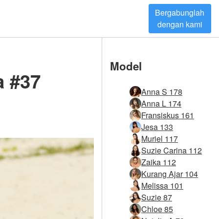
Bergabunglah
dengan kami
Model
a #37
Anna S 178
Anna L 174
Fransiskus 161
Jesa 133
Muriel 117
Suzie Carina 112
Zaika 112
Kurang Ajar 104
Melissa 101
Suzie 87
Chloe 85