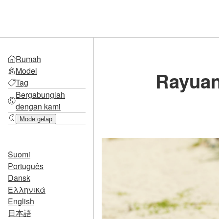
Rumah
Model
Rayuan
Tag
Bergabunglah
dengan kami
Mode gelap
Suomi
Português
Dansk
Ελληνικά
English
日本語