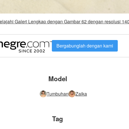
elajahi Galeri Lengkap dengan Gambar 62 dengan resolusi 14
Bergabunglah dengan kami
Model
Tumbuhan
Zaika
Tag