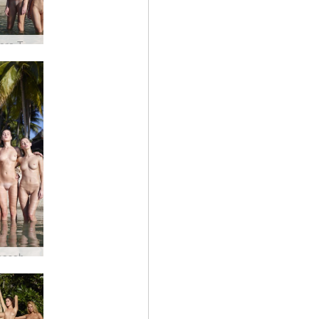
Coxy Flora Thea Zaika 4 diva #27
Tubuh basah Coxy Flora Thea Zaika #40