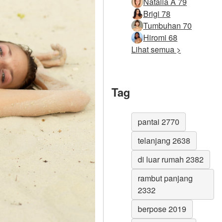
Natalia A 79
Brigi 78
Tumbuhan 70
Hiromi 68
Lihat semua >
Tag
pantai 2770
telanjang 2638
di luar rumah 2382
rambut panjang
2332
berpose 2019