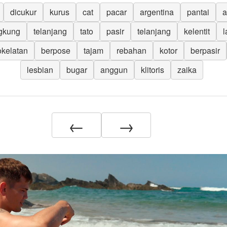
dicukur
kurus
cat
pacar
argentina
pantai
a
gkung
telanjang
tato
pasir
telanjang
kelentit
l
kelatan
berpose
tajam
rebahan
kotor
berpasir
lesbian
bugar
anggun
klitoris
zaika
←
→