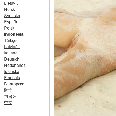
Lietuvių
Norsk
Svenska
Español
Polski
Indonesia
Türkçe
Latviešu
Italiano
Deutsch
Nederlands
Íslenska
Français
Български
हिन्दी
한국어
中文