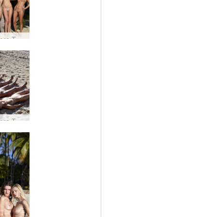
Coxy Flora Thea Zaika 4 diva #14
Coxy Flora Thea Zaika berpasir #8