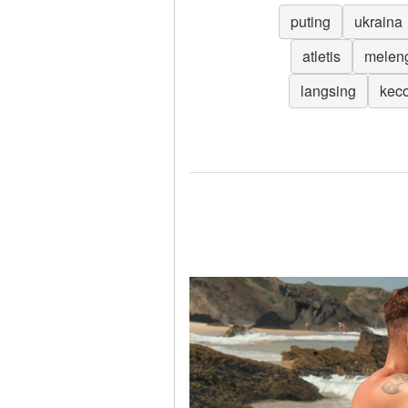
puting
ukraina
atletis
melen
langsing
keco