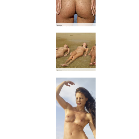
ketelanjangan umum Julia #11
Krista Lysa Ruslana melambai #8