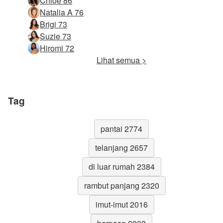
Chloe 86
Natalia A 76
Brigi 73
Suzie 73
Hiromi 72
Lihat semua >
Tag
pantai 2774
telanjang 2657
di luar rumah 2384
rambut panjang 2320
imut-imut 2016