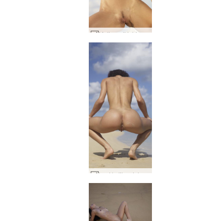
Melissa di tebing #8
Laut kulit matahari pasir rubi #20