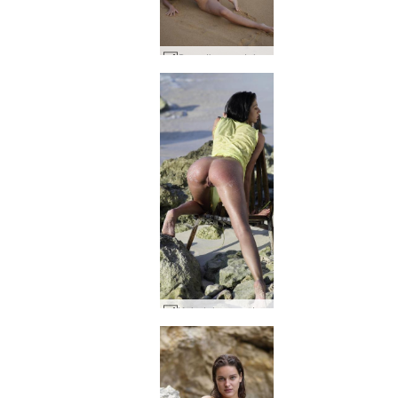
Sematkan matahari terbenam Thailand #15
Keindahan pantai Brigi #45