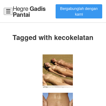
Hegre
Gadis
Bergabunglah dengan
☰
Pantai
kami
Tagged with kecokelatan
Krista Lysa Ruslana melambai #21