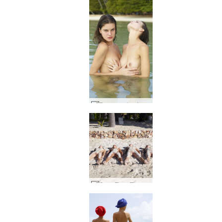
Romansa tropis Flora dan Zaika #34
Coxy Flora Thea Zaika berpasir #28