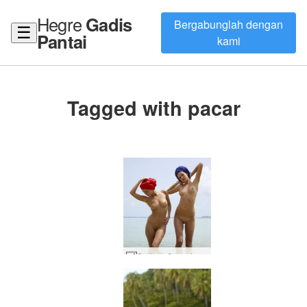
Hegre
Gadis
Bergabunglah dengan
☰
Pantai
kami
Tagged with pacar
Sorban Coxy dan Zaika karya Alya #6