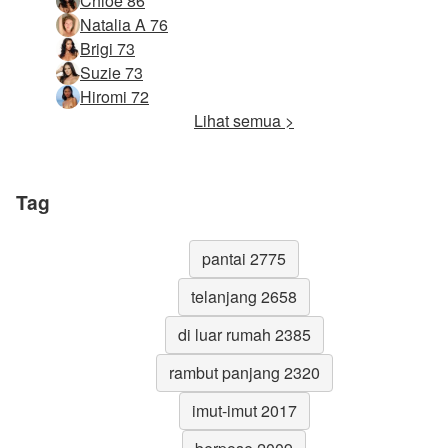
Chloe 86
Natalia A 76
Brigi 73
Suzie 73
Hiromi 72
Lihat semua >
Tag
pantai 2775
telanjang 2658
di luar rumah 2385
rambut panjang 2320
imut-imut 2017