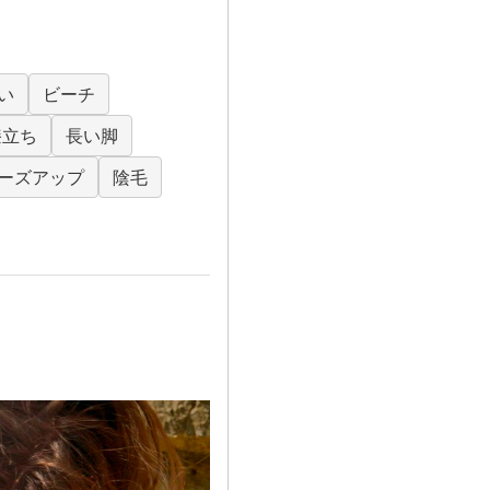
い
ビーチ
膝立ち
長い脚
ーズアップ
陰毛