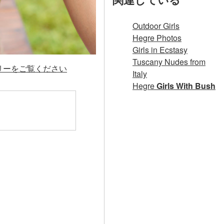
Outdoor Girls
Hegre Photos
Girls in Ecstasy
Tuscany Nudes from
ラリーをご覧ください
Italy
Hegre
Girls With Bush