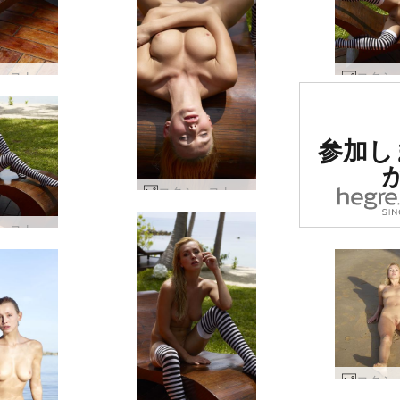
コクシーストライプ by Alya #85
世界で
参加し
1の評
たエロ
コクシーストライプ by Alya #33
コクシーストライプ by Alya #2