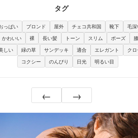
タグ
おっぱい
ブロンド
屋外
チェコ共和国
靴下
毛深
かわいい
裸
長い髪
トーン
スリム
ポーズ
美しい
緑の草
サンデッキ
適合
エレガント
クロ
コクシー
のんびり
日光
明るい目
←
→