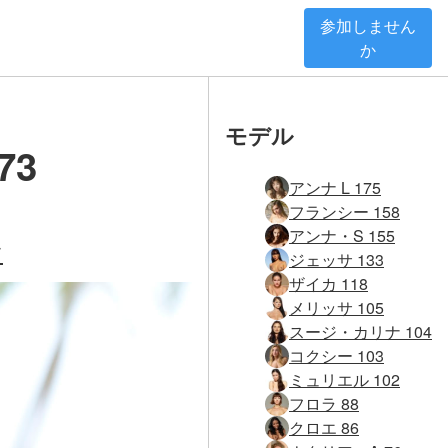
参加しません
か
モデル
73
アンナ L 175
フランシー 158
アンナ・S 155
す
ジェッサ 133
ザイカ 118
メリッサ 105
スージ・カリナ 104
コクシー 103
ミュリエル 102
フロラ 88
クロエ 86