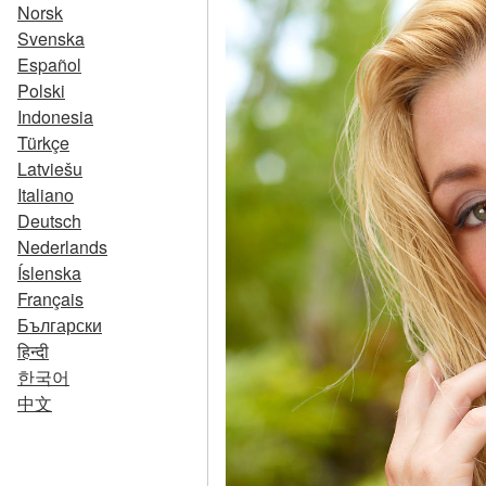
Norsk
Svenska
Español
Polski
Indonesia
Türkçe
Latviešu
Italiano
Deutsch
Nederlands
Íslenska
Français
Български
हिन्दी
한국어
中文