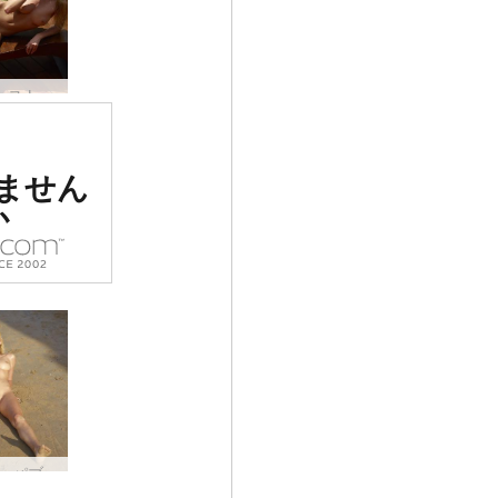
コクシーストライプ by Alya #41
ナンバー
ません
価を受け
か
サイト
コクシー パブリック ヌード ビーチ #31