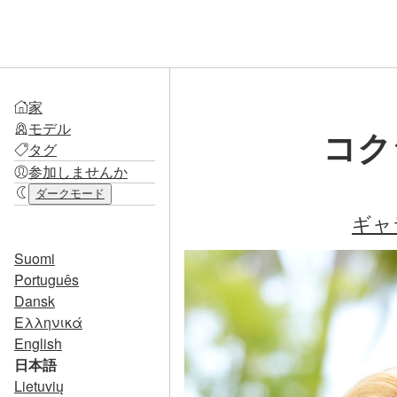
家
モデル
コクシ
タグ
参加しませんか
ダークモード
ギャ
Suomi
Português
Dansk
Ελληνικά
English
日本語
Lietuvių