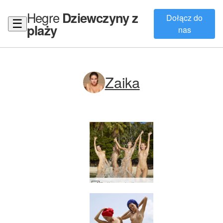
Hegre
Dziewczyny z
Dołącz do
☰
plaży
nas
Zaika
Petter za kulisami Tajlandii przez Ally #31