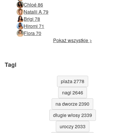
Chloé 86
Natalii A 79
Brigi 78
Hiromi 71
Flora 70
Pokaż wszystkie >
Tagi
plaża 2778
nagi 2646
na dworze 2390
długie włosy 2339
uroczy 2033