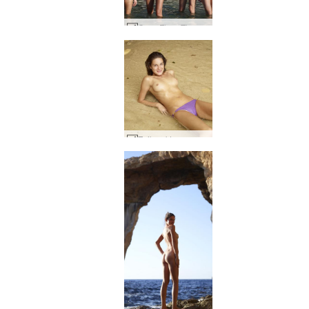
Coxy Flora Thea Zaika 4 divy #27
Zaika akty po raz pierwszy #28