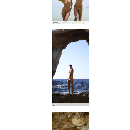
Turbany Coxy i Zaika od Alya #6
Łuk Zaika na Gozo #30