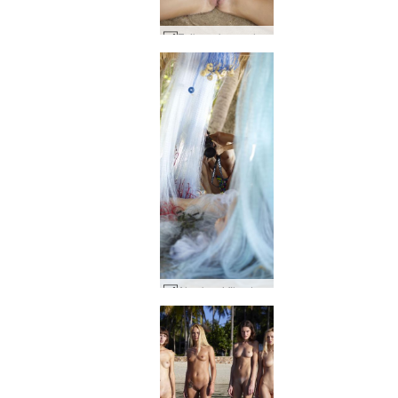
Zaika seks na plaży #81
Alya kręci film dokumentalny o Zaice #59