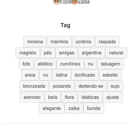
Flora
Zaika
Tag
morena
mamilos
ucrânia
raspada
magrelo
pés
amigas
argentina
natural
fofa
atlético
curvilíneo
nu
tatuagem
areia
nu
latina
tonificado
esbelto
bronzeada
posando
deitando-se
sujo
arenoso
bela
flora
lésbicas
ajuste
elegante
zaika
bunda