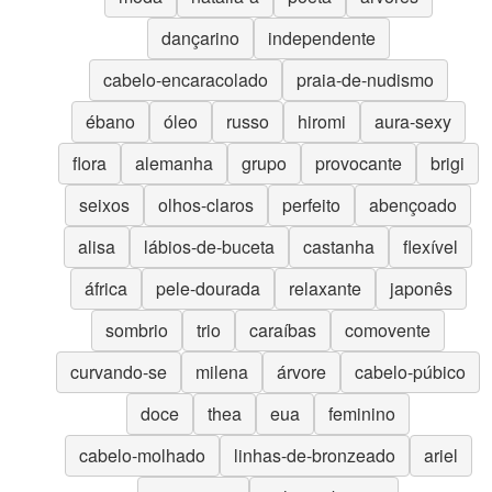
dançarino
independente
cabelo-encaracolado
praia-de-nudismo
ébano
óleo
russo
hiromi
aura-sexy
flora
alemanha
grupo
provocante
brigi
seixos
olhos-claros
perfeito
abençoado
alisa
lábios-de-buceta
castanha
flexível
áfrica
pele-dourada
relaxante
japonês
sombrio
trio
caraíbas
comovente
curvando-se
milena
árvore
cabelo-púbico
doce
thea
eua
feminino
cabelo-molhado
linhas-de-bronzeado
ariel