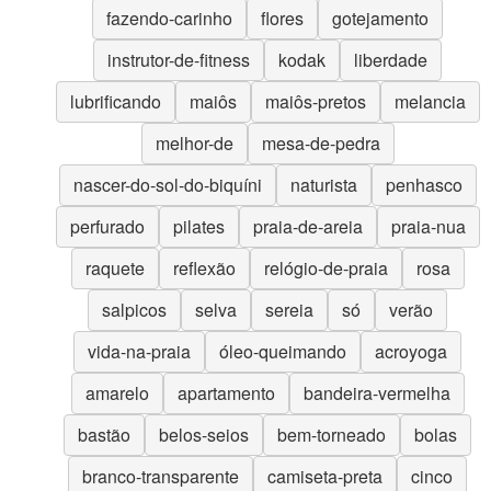
fazendo-carinho
flores
gotejamento
instrutor-de-fitness
kodak
liberdade
lubrificando
maiôs
maiôs-pretos
melancia
melhor-de
mesa-de-pedra
nascer-do-sol-do-biquíni
naturista
penhasco
perfurado
pilates
praia-de-areia
praia-nua
raquete
reflexão
relógio-de-praia
rosa
salpicos
selva
sereia
só
verão
vida-na-praia
óleo-queimando
acroyoga
amarelo
apartamento
bandeira-vermelha
bastão
belos-seios
bem-torneado
bolas
branco-transparente
camiseta-preta
cinco