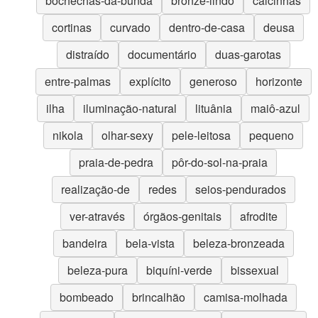
bochechas-da-bunda
bronze-lindo
calcinhas
cortinas
curvado
dentro-de-casa
deusa
distraído
documentário
duas-garotas
entre-palmas
explícito
generoso
horizonte
ilha
iluminação-natural
lituânia
maiô-azul
nikola
olhar-sexy
pele-leitosa
pequeno
praia-de-pedra
pôr-do-sol-na-praia
realização-de
redes
seios-pendurados
ver-através
órgãos-genitais
afrodite
bandeira
bela-vista
beleza-bronzeada
beleza-pura
biquíni-verde
bissexual
bombeado
brincalhão
camisa-molhada