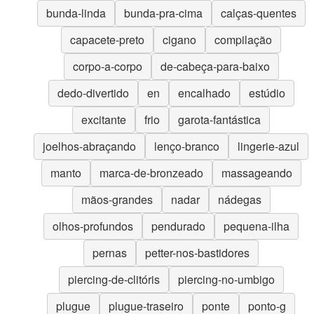
bunda-linda
bunda-pra-cima
calças-quentes
capacete-preto
cigano
compilação
corpo-a-corpo
de-cabeça-para-baixo
dedo-divertido
en
encalhado
estúdio
excitante
frio
garota-fantástica
joelhos-abraçando
lenço-branco
lingerie-azul
manto
marca-de-bronzeado
massageando
mãos-grandes
nadar
nádegas
olhos-profundos
pendurado
pequena-ilha
pernas
petter-nos-bastidores
piercing-de-clitóris
piercing-no-umbigo
plugue
plugue-traseiro
ponte
ponto-g