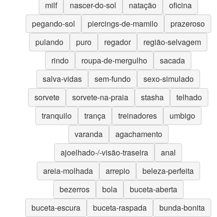
milf
nascer-do-sol
natação
oficina
pegando-sol
piercings-de-mamilo
prazeroso
pulando
puro
regador
região-selvagem
rindo
roupa-de-mergulho
sacada
salva-vidas
sem-fundo
sexo-simulado
sorvete
sorvete-na-praia
stasha
telhado
tranquilo
trança
treinadores
umbigo
varanda
agachamento
ajoelhado-/-visão-traseira
anal
areia-molhada
arrepio
beleza-perfeita
bezerros
bola
buceta-aberta
buceta-escura
buceta-raspada
bunda-bonita