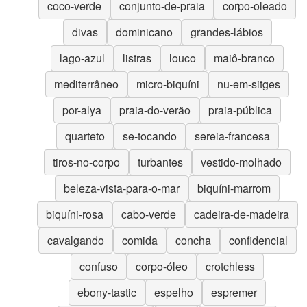
coco-verde
conjunto-de-praia
corpo-oleado
divas
dominicano
grandes-lábios
lago-azul
listras
louco
maiô-branco
mediterrâneo
micro-biquíni
nu-em-sitges
por-alya
praia-do-verão
praia-pública
quarteto
se-tocando
sereia-francesa
tiros-no-corpo
turbantes
vestido-molhado
beleza-vista-para-o-mar
biquíni-marrom
biquíni-rosa
cabo-verde
cadeira-de-madeira
cavalgando
comida
concha
confidencial
confuso
corpo-óleo
crotchless
ebony-tastic
espelho
espremer