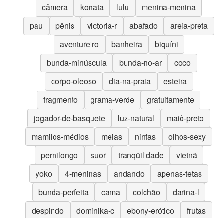
câmera
konata
lulu
menina-menina
pau
pênis
victoria-r
abafado
areia-preta
aventureiro
banheira
biquíni
bunda-minúscula
bunda-no-ar
coco
corpo-oleoso
dia-na-praia
esteira
fragmento
grama-verde
gratuitamente
jogador-de-basquete
luz-natural
maiô-preto
mamilos-médios
meias
ninfas
olhos-sexy
pernilongo
suor
tranqüilidade
vietnã
yoko
4-meninas
andando
apenas-tetas
bunda-perfeita
cama
colchão
darina-l
despindo
dominika-c
ebony-erótico
frutas