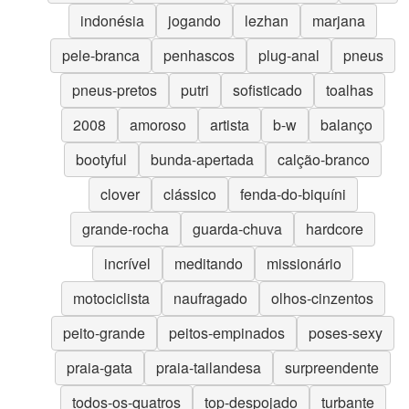
indonésia
jogando
lezhan
marjana
pele-branca
penhascos
plug-anal
pneus
pneus-pretos
putri
sofisticado
toalhas
2008
amoroso
artista
b-w
balanço
bootyful
bunda-apertada
calção-branco
clover
clássico
fenda-do-biquíni
grande-rocha
guarda-chuva
hardcore
incrível
meditando
missionário
motociclista
naufragado
olhos-cinzentos
peito-grande
peitos-empinados
poses-sexy
praia-gata
praia-tailandesa
surpreendente
todos-os-quatros
top-despojado
turbante