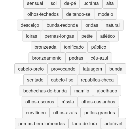
sensual
sol
de-pé
ucrânia
alta
olhos-fechados
deitando-se
modelo
descalço
bunda-redonda
ondas
natural
loiras
pernas-longas
petite
atlético
bronzeada
tonificado
público
bronzeamento
pedras
céu-azul
cabelo-preto
provocando
tatuagem
bunda
sentado
cabelo-liso
república-checa
bochechas-de-bunda
mamilo
ajoelhado
olhos-escuros
rússia
olhos-castanhos
curvilíneo
olhos-azuis
peitos-grandes
pernas-bem-torneadas
lado-de-fora
adorável