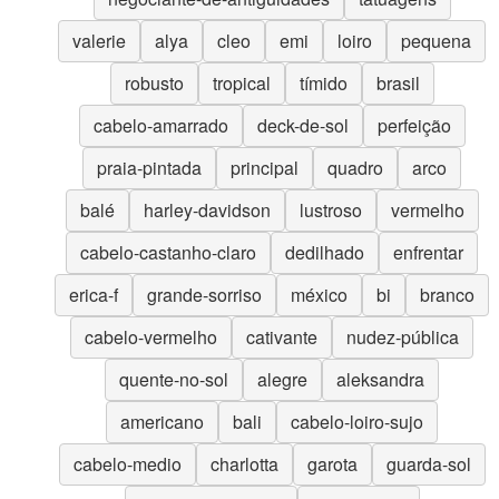
valerie
alya
cleo
emi
loiro
pequena
robusto
tropical
tímido
brasil
cabelo-amarrado
deck-de-sol
perfeição
praia-pintada
principal
quadro
arco
balé
harley-davidson
lustroso
vermelho
cabelo-castanho-claro
dedilhado
enfrentar
erica-f
grande-sorriso
méxico
bi
branco
cabelo-vermelho
cativante
nudez-pública
quente-no-sol
alegre
aleksandra
americano
bali
cabelo-loiro-sujo
cabelo-medio
charlotta
garota
guarda-sol