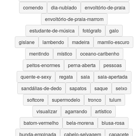
comendo
dia-nublado
envoltório-de-praia
envoltório-de-praia-marrom
estudante-de-música
fotógrafo
galo
gislane
lambendo
madeira
mamilo-escuro
mentindo
místico
oceano-caribenho
peitos-enormes
perna-aberta
pessoas
quente-e-sexy
regata
saia
saia-apertada
sandálias-de-dedo
sapatos
saque
seixo
softcore
supermodelo
tronco
tulum
visualizar
agarrando
artístico
batom-vermelho
bela-morena
blusa-rosa
bunda-empinada
cabelo-selvagem
capacete