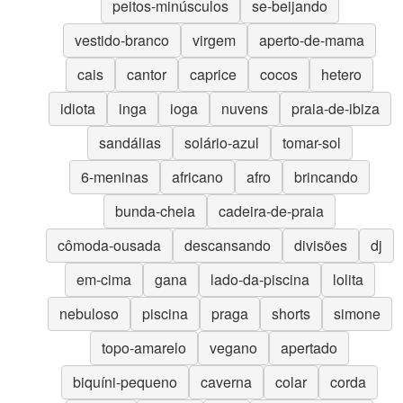
peitos-minúsculos
se-beijando
vestido-branco
virgem
aperto-de-mama
cais
cantor
caprice
cocos
hetero
idiota
inga
ioga
nuvens
praia-de-ibiza
sandálias
solário-azul
tomar-sol
6-meninas
africano
afro
brincando
bunda-cheia
cadeira-de-praia
cômoda-ousada
descansando
divisões
dj
em-cima
gana
lado-da-piscina
lolita
nebuloso
piscina
praga
shorts
simone
topo-amarelo
vegano
apertado
biquíni-pequeno
caverna
colar
corda