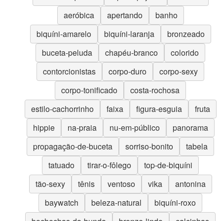
aeróbica
apertando
banho
biquíni-amarelo
biquíni-laranja
bronzeado
buceta-peluda
chapéu-branco
colorido
contorcionistas
corpo-duro
corpo-sexy
corpo-tonificado
costa-rochosa
estilo-cachorrinho
faixa
figura-esguia
fruta
hippie
na-praia
nu-em-público
panorama
propagação-de-buceta
sorriso-bonito
tabela
tatuado
tirar-o-fôlego
top-de-biquíni
tão-sexy
tênis
ventoso
vika
antonina
baywatch
beleza-natural
biquíni-roxo