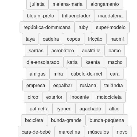
julietta
melena-maria
alongamento
biquíni-preto
influenciador
magdalena
república-dominicana
ruby
super-modelo
taya
cadeira
copos
fricção
naomi
sardas
acrobático
austrália
barco
dia-ensolarado
katia
ksenia
macho
amigas
mira
cabelo-de-mel
cara
empresa
espalhar
ruslana
tailândia
circo
exterior
inocente
motocicleta
palmeira
ryonen
agachado
alice
bicicleta
bunda-grande
bunda-pequena
cara-de-bebê
marcelina
músculos
novo