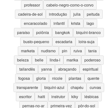
professor
cabelo-negro-como-o-corvo
cadeira-de-sol
introdução
julia
peituda
encaracolado
infantil
krista
lago
paraíso
polônia
bangkok
biquíni-branco
busto-pequeno
escadaria
loira-suja
marketa
nudismo
pin
ruiva
tania
beleza
belle
linda-l
marika
poderoso
tailandês
yanna
abraçando
espiritual
fogosa
gloria
nicole
plantas
quente
transparente
biquíni-azul
chapéu
curvas
escritor
haiti
instrutor
kiky
lésbicas
pernas-no-ar
primeira-vez
pôr-do-sol