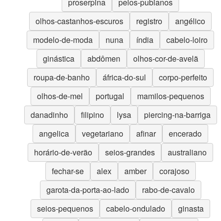
proserpina
pelos-pubianos
olhos-castanhos-escuros
registro
angélico
modelo-de-moda
nuna
índia
cabelo-loiro
ginástica
abdômen
olhos-cor-de-avelã
roupa-de-banho
áfrica-do-sul
corpo-perfeito
olhos-de-mel
portugal
mamilos-pequenos
danadinho
filipino
lysa
piercing-na-barriga
angelica
vegetariano
afinar
encerado
horário-de-verão
seios-grandes
australiano
fechar-se
alex
amber
corajoso
garota-da-porta-ao-lado
rabo-de-cavalo
seios-pequenos
cabelo-ondulado
ginasta