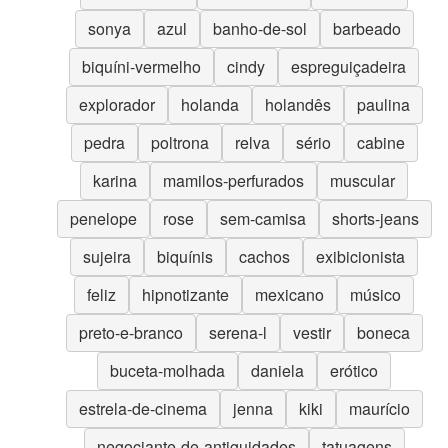
sonya
azul
banho-de-sol
barbeado
biquíni-vermelho
cindy
espreguiçadeira
explorador
holanda
holandês
paulina
pedra
poltrona
relva
sério
cabine
karina
mamilos-perfurados
muscular
penelope
rose
sem-camisa
shorts-jeans
sujeira
biquínis
cachos
exibicionista
feliz
hipnotizante
mexicano
músico
preto-e-branco
serena-l
vestir
boneca
buceta-molhada
daniela
erótico
estrela-de-cinema
jenna
kiki
maurício
negociante-de-antiguidades
tatuagens