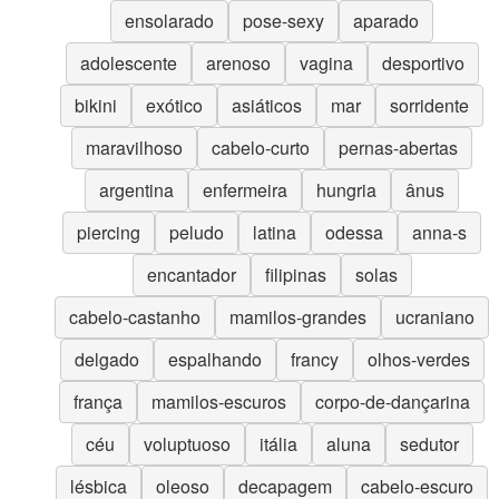
ensolarado
pose-sexy
aparado
adolescente
arenoso
vagina
desportivo
bikini
exótico
asiáticos
mar
sorridente
maravilhoso
cabelo-curto
pernas-abertas
argentina
enfermeira
hungria
ânus
piercing
peludo
latina
odessa
anna-s
encantador
filipinas
solas
cabelo-castanho
mamilos-grandes
ucraniano
delgado
espalhando
francy
olhos-verdes
frança
mamilos-escuros
corpo-de-dançarina
céu
voluptuoso
itália
aluna
sedutor
lésbica
oleoso
decapagem
cabelo-escuro