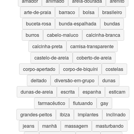
amador
animado
areia-dourada
arenito
arte-de-praia
barraco
bolsa
brasileiro
buceta-rosa
bunda-espalhada
bundas
burros
cabelo-maluco
calcinha-branca
calcinha-preta
camisa-transparente
castelo-de-areia
coberto-de-areia
corpo-apertado
corpo-de-biquíni
costelas
deitado
diversão-em-grupo
dunas
dunas-de-areia
escrita
espanha
esticam
farmacêutico
flutuando
gay
grandes-peitos
ibiza
implantes
inclinado
jeans
manhã
massagem
masturbando