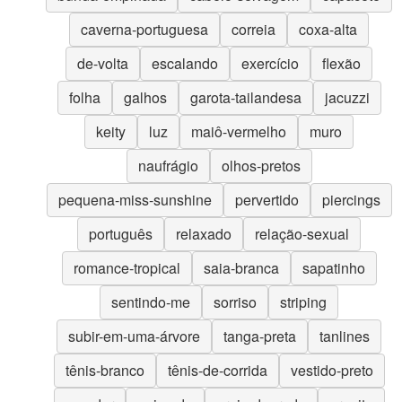
caverna-portuguesa
correia
coxa-alta
de-volta
escalando
exercício
flexão
folha
galhos
garota-tailandesa
jacuzzi
keity
luz
maiô-vermelho
muro
naufrágio
olhos-pretos
pequena-miss-sunshine
pervertido
piercings
português
relaxado
relação-sexual
romance-tropical
saia-branca
sapatinho
sentindo-me
sorriso
striping
subir-em-uma-árvore
tanga-preta
tanlines
tênis-branco
tênis-de-corrida
vestido-preto