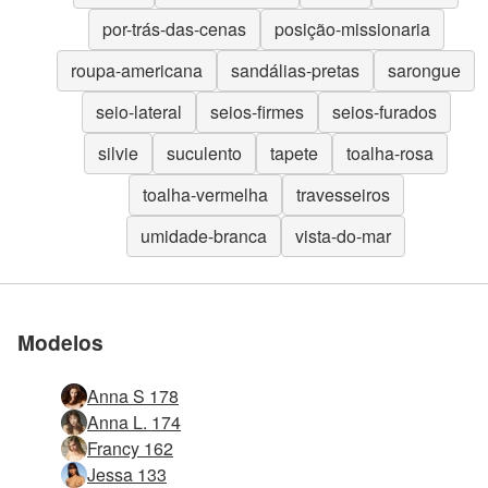
por-trás-das-cenas
posição-missionaria
roupa-americana
sandálias-pretas
sarongue
seio-lateral
seios-firmes
seios-furados
silvie
suculento
tapete
toalha-rosa
toalha-vermelha
travesseiros
umidade-branca
vista-do-mar
Modelos
Anna S 178
Anna L. 174
Francy 162
Jessa 133