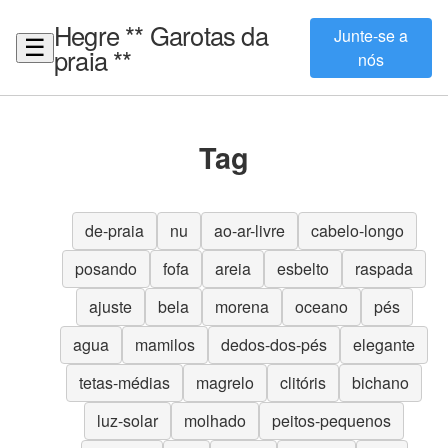
Hegre ** Garotas da
Junte-se a
☰
praia **
nós
Tag
de-praia
nu
ao-ar-livre
cabelo-longo
posando
fofa
areia
esbelto
raspada
ajuste
bela
morena
oceano
pés
agua
mamilos
dedos-dos-pés
elegante
tetas-médias
magrelo
clitóris
bichano
luz-solar
molhado
peitos-pequenos