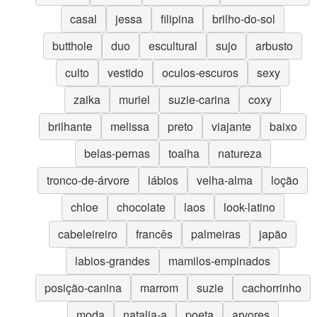
casal
jessa
filipina
brilho-do-sol
butthole
duo
escultural
sujo
arbusto
culto
vestido
oculos-escuros
sexy
zaika
muriel
suzie-carina
coxy
brilhante
melissa
preto
viajante
baixo
belas-pernas
toalha
natureza
tronco-de-árvore
lábios
velha-alma
loção
chloe
chocolate
laos
look-latino
cabeleireiro
francês
palmeiras
japão
labios-grandes
mamilos-empinados
posição-canina
marrom
suzie
cachorrinho
moda
natalia-a
poeta
arvores