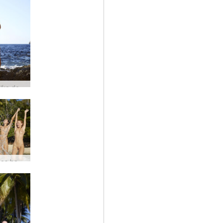
Arco Zaika de Gozo #31
Petter nos bastidores da Tailândia por Ally #31