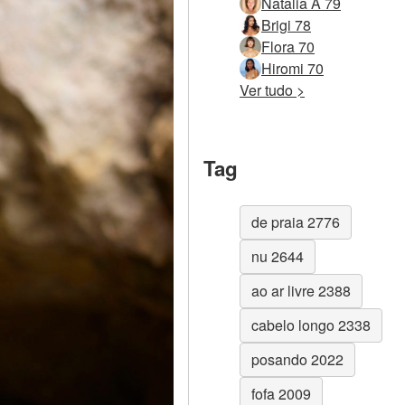
Natalia A 79
Brigi 78
Flora 70
Hiromi 70
Ver tudo >
Tag
de praia 2776
nu 2644
ao ar livre 2388
cabelo longo 2338
posando 2022
fofa 2009