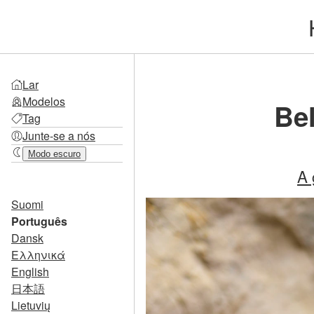
Lar
Modelos
Bel
Tag
Junte-se a nós
Modo escuro
A 
Suomi
Português
Dansk
Ελληνικά
English
日本語
Lietuvių