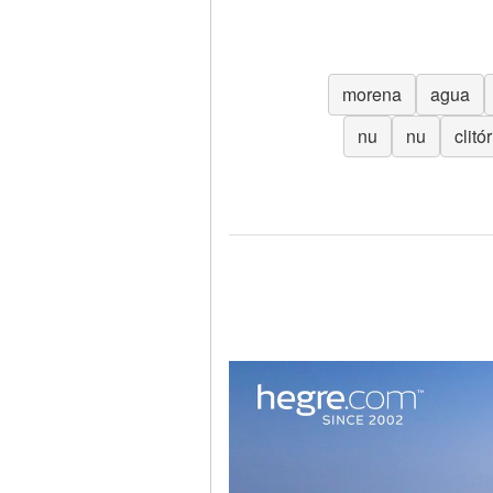
morena
agua
nu
nu
clitór