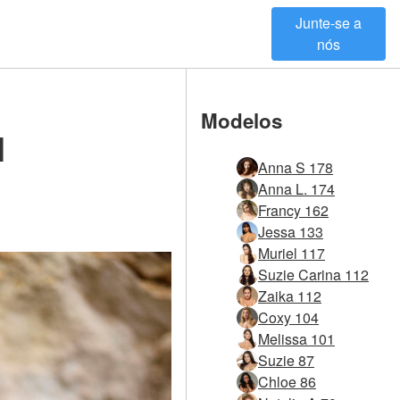
Junte-se a
nós
Modelos
1
Anna S 178
Anna L. 174
Francy 162
Jessa 133
Muriel 117
Suzie Carina 112
Zaika 112
Coxy 104
Melissa 101
Suzie 87
Chloe 86