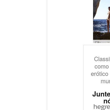
Classi
como 
erótico
mu
Junte
n