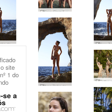
Coxy Flora Thea Zaika 4 divas #27
Arco Zaika de Gozo #30
ficado
o site
 nº 1 do
ndo
Arco Zaika de Gozo #26
-se a
ós