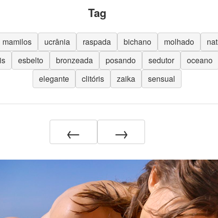
Tag
mamilos
ucrânia
raspada
bichano
molhado
nat
is
esbelto
bronzeada
posando
sedutor
oceano
elegante
clitóris
zaika
sensual
←
→