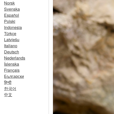
Norsk
Svenska
Español
Polski
Indonesia
Türkçe
Latviešu
Italiano
Deutsch
Nederlands
Íslenska
Français
Български
हिन्दी
한국어
中文