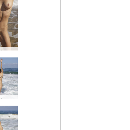
Анна Л Атлантическо изкуство #18
Анна Л Атлантическо изкуство #50