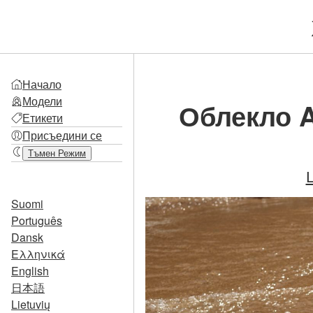
Начало
Модели
Облекло A
Етикети
Присъедини се
Тъмен Режим
Suomi
Português
Dansk
Ελληνικά
English
日本語
Lietuvių