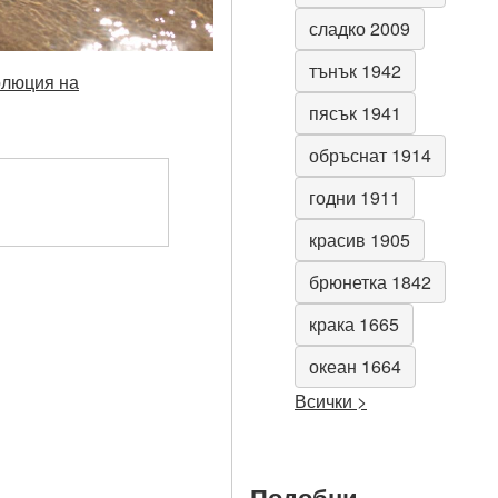
сладко 2009
тънък 1942
олюция на
пясък 1941
обръснат 1914
годни 1911
красив 1905
брюнетка 1842
крака 1665
океан 1664
Всички >
Подобни