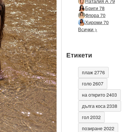
Наталия А 79
Бриги 78
Флора 70
Хироми 70
Всички >
Етикети
плаж 2776
голо 2607
на открито 2403
дълга коса 2338
гол 2032
позиране 2022