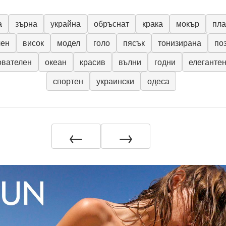
а
зърна
украйна
обръснат
крака
мокър
пл
чен
висок
модел
голо
пясък
тонизирана
по
ователен
океан
красив
вълни
годни
елеганте
спортен
украински
одеса
←
→