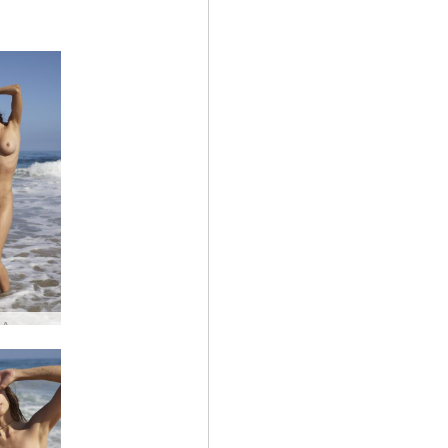
Анна Л Атлантическо изкуство #13