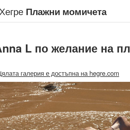
Хегре
Плажни момичета
nna L по желание на пл
Цялата галерия е достъпна на hegre.com