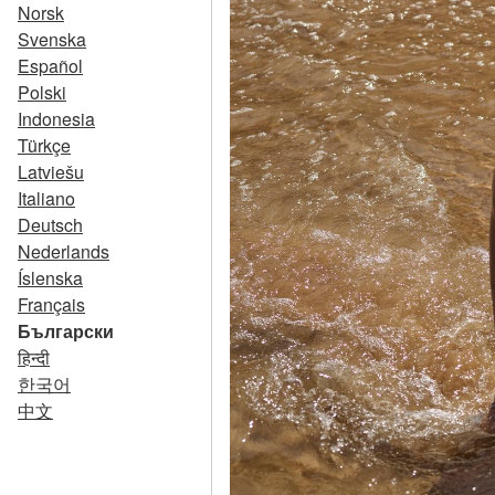
Norsk
Svenska
Español
Polski
Indonesia
Türkçe
Latviešu
Italiano
Deutsch
Nederlands
Íslenska
Français
Български
हिन्दी
한국어
中文