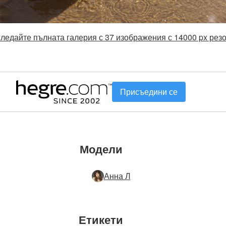
гледайте пълната галерия с 37 изображения с 14000 px рез
Присъедини се
Модели
Анна Л
Етикети