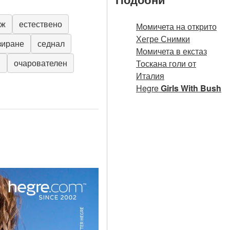
аж
естествено
Момичета на открито
Хегре Снимки
зиране
седнал
Момичета в екстаз
н
очарователен
Тоскана голи от
Италия
Hegre
Girls With Bush