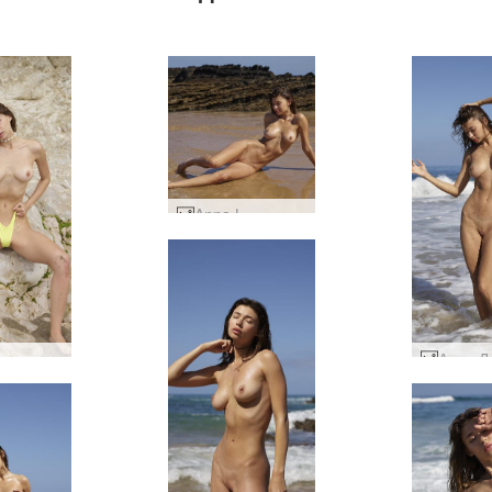
Anna L плажна красота #7
Anna L плажен ден #25