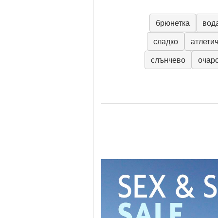
брюнетка
вод
сладко
атлети
слънчево
очар