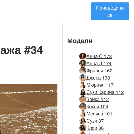
Присъедини
се
Модели
ажа #34
Анна С 178
Анна Л 174
Франси 162
Джеса 133
Мюриел 117
Сузи Карина 112
Зайка 112
Кокси 104
Мелиса 101
Сузи 87
Клои 86