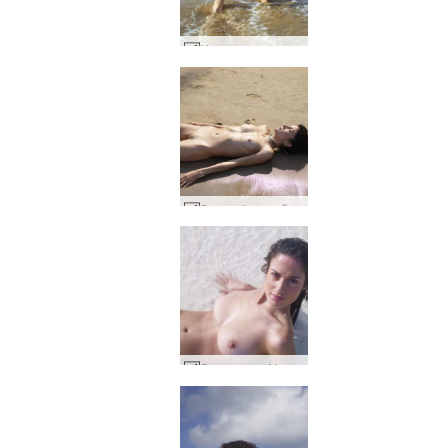
Нудистки плаж Таня #13
Serena L индийски голи плаж #27
Делтата на Мюриел #22