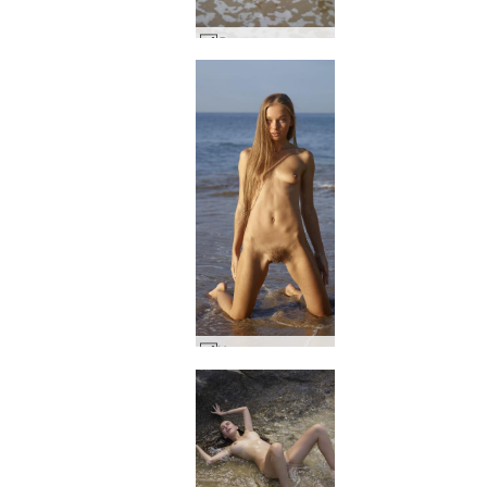
Соня мръсно плажно момиче #3
Нудистки плаж Милена #2