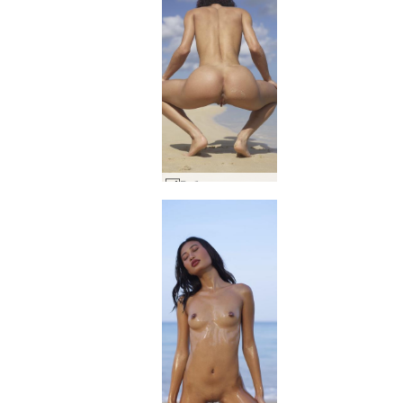
Рубинен пясък слънце кожа море #20