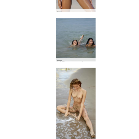
Хироми маслен гол изгрев #1
Плажно забавление на Клои и Хироми #51