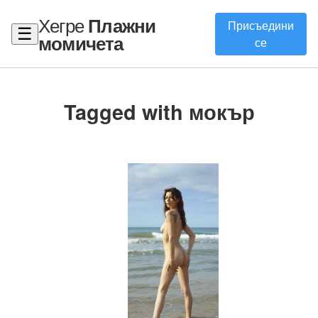
Хегре
Плажни
Присъедини
☰
момичета
се
Tagged with мокър