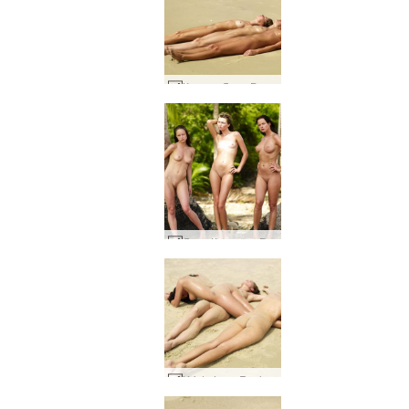
Криста Лиса Руслана плажни скитници #7
Лиза Криста и Руслана между длани #21
Krista Lysa Ruslana beach art #23