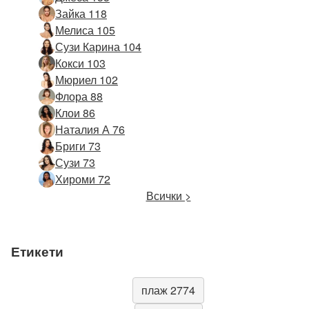
Зайка 118
Мелиса 105
Сузи Карина 104
Кокси 103
Мюриел 102
Флора 88
Клои 86
Наталия А 76
Бриги 73
Сузи 73
Хироми 72
Всички >
Етикети
плаж 2774