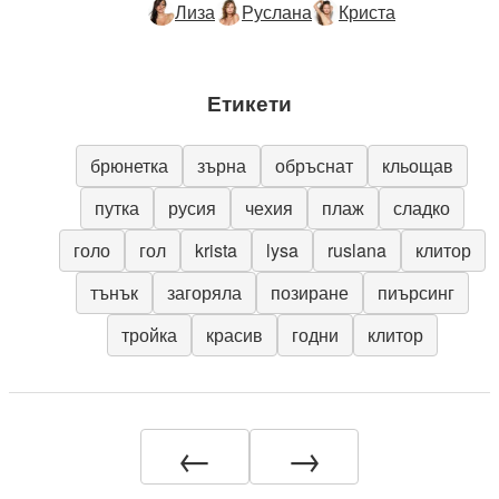
Лиза
Руслана
Криста
Етикети
брюнетка
зърна
обръснат
кльощав
путка
русия
чехия
плаж
сладко
голо
гол
krista
lysa
ruslana
клитор
тънък
загоряла
позиране
пиърсинг
тройка
красив
годни
клитор
←
→