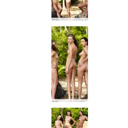
Лиза Криста и Руслана между длани #13
Лиза Криста и Руслана между длани #29