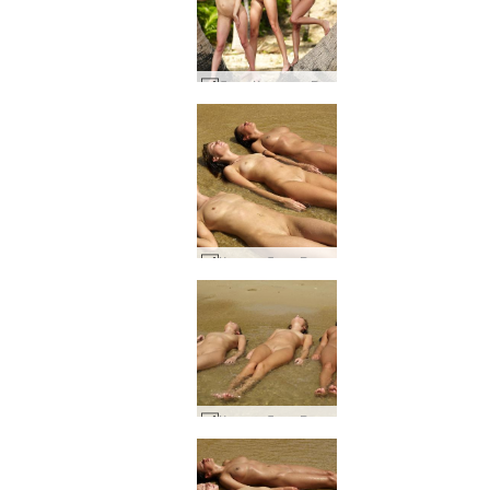
Лиза Криста и Руслана между длани #9
Криста Лиса Руслана маха #21
Криста Лиса Руслана маха #8