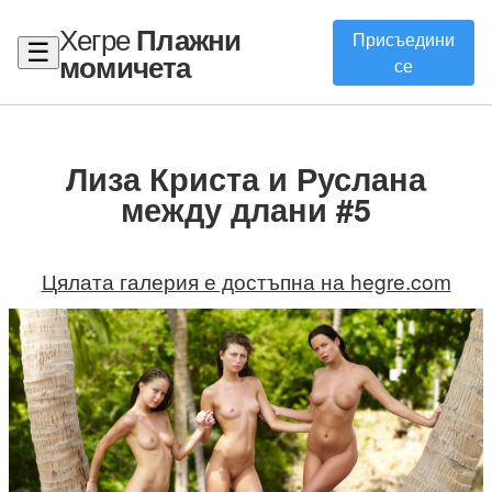
Хегре
Плажни
Присъедини
☰
момичета
се
Лиза Криста и Руслана
между длани #5
Цялата галерия е достъпна на hegre.com