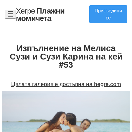
Хегре
Плажни
Присъедини
☰
момичета
се
Изпълнение на Мелиса
Сузи и Сузи Карина на кей
#53
Цялата галерия е достъпна на hegre.com