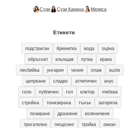
Сузи
Сузи Карина
Мелиса
Етикети
подстриган
брюнетка
вода
зърна
обръснат
кльощав
путка
крака
лесбийка
унгария
чехия
плаж
suzie
целуване
сладко
атлетичен
анус
голо
публичен
гол
клитор
melissa
стройна
тонизирана
тънък
загоряла
позиране
дразнене
коленичене
трогателно
пиърсинг
тройка
океан