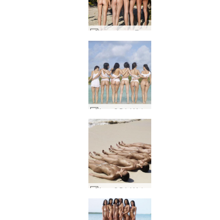
Кокси Флора Теа Зайка 4 див #19
Anna S Brigi Melissa Muriel Suzie Suzie Carina тропическо бяло #73
Anna S Brigi Melissa Suzie Suzie Carina мокро и пясъчно #17