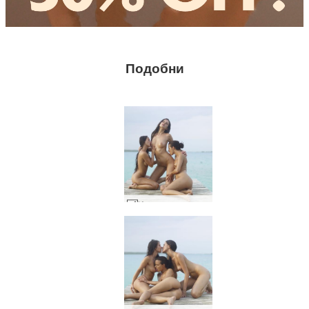
Подобни
Изпълнение на Мелиса Сузи и Сузи Карина на кей #25