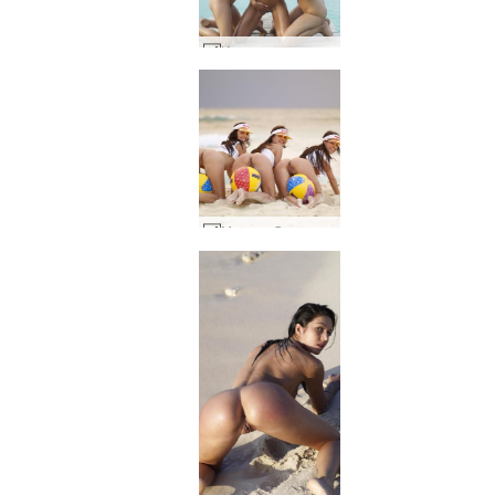
Изпълнение на Мелиса Сузи и Сузи Карина на кей #13
Мелиса Сузи и Сузи Карина кодак злато #59