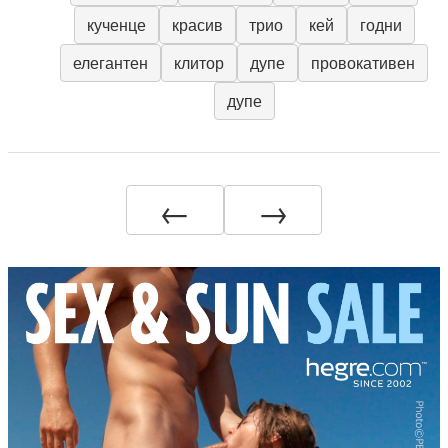
кученце
красив
трио
кей
годни
елегантен
клитор
дупе
провокативен
дупе
←
→