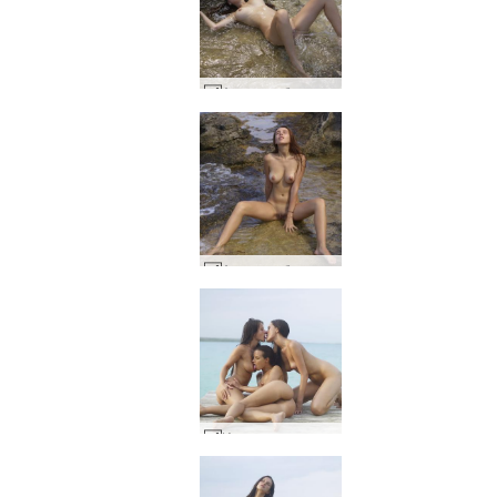
Алиса на брега на морето #47
Алиса на брега на морето #23
Изпълнение на Мелиса Сузи и Сузи Карина на кей #22