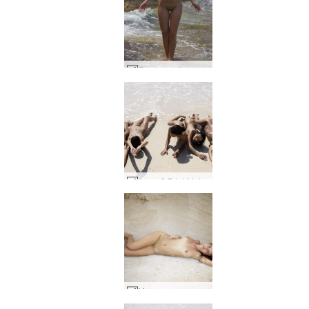
Сесия на Алиса Ибиса #17
Anna S Brigi Melissa Suzie Suzie Carina мокро и пясъчно #42
Местоположение на Алиса Ибиса #10