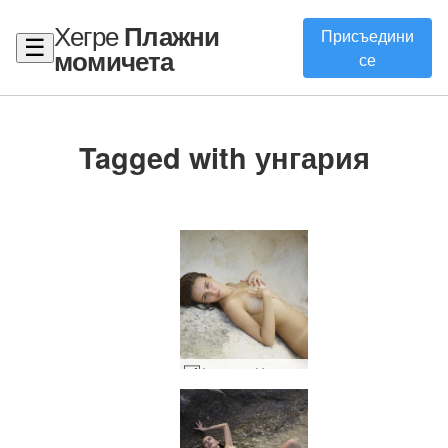
Хегре
Плажни
Присъедини
☰
момичета
се
Tagged with унгария
Алиса на Марс #15