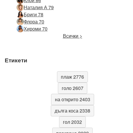
Клои 86
Наталия А 79
Бриги 78
Флора 70
Хироми 70
Всички >
Етикети
плаж 2776
голо 2607
на открито 2403
дълга коса 2338
гол 2032