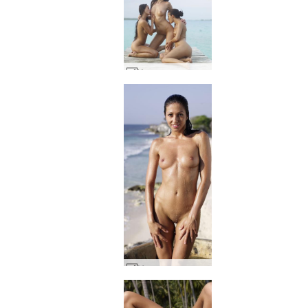
Изпълнение на Мелиса Сузи и Сузи Карина на кей #25
Мексиканска гореща вана Brigi #18