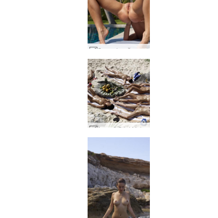
Линда L тайландско момиче #101
Anna S Brigi Melissa Muriel Suzie Suzie Carina пикник в Мексико част 1 #51