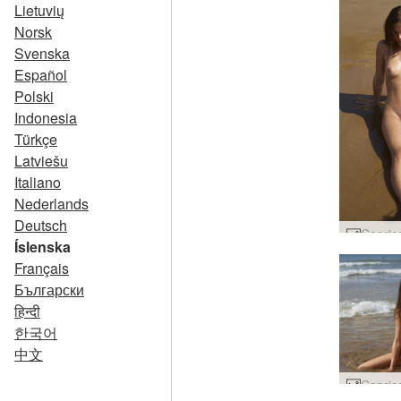
Lietuvių
Norsk
Svenska
Español
Polski
Indonesia
Türkçe
Latviešu
Italiano
Nederlands
Deutsch
Íslenska
Français
Български
हिन्दी
한국어
中文