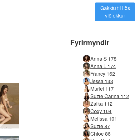
Gakktu til liðs
við okkur
Fyrirmyndir
Anna S 178
Anna L 174
Francy 162
Jessa 133
Muriel 117
Suzie Carina 112
Zaika 112
Coxy 104
Melissa 101
Suzie 87
Caprice nektarströnd #10
Chloe 86