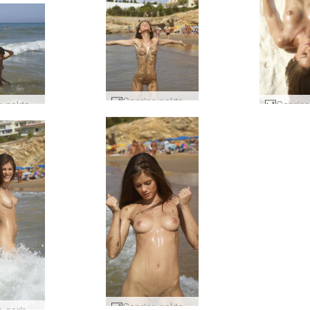
Caprice nektarströnd #54
Caprice nektarströnd #66
Caprice nektarströnd #58
Caprice gerir öldur #35