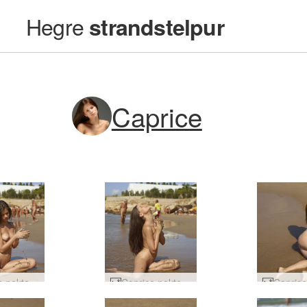
Hegre
strandstelpur
Caprice
Caprice nektarströnd #30
Caprice nektarströnd #34