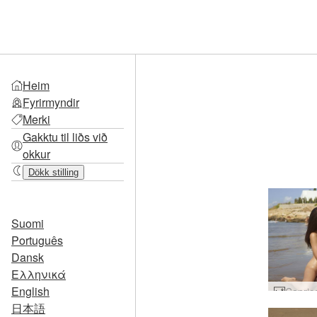
Heim
Fyrirmyndir
Merki
Gakktu til liðs við
okkur
Dökk stilling
Suomi
Português
Dansk
Ελληνικά
English
日本語