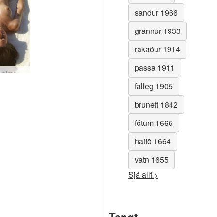
sandur 1966
grannur 1933
rakaður 1914
passa 1911
Caprice almenningsströnd #11
falleg 1905
brunett 1842
fótum 1665
hafið 1664
vatn 1655
Sjá allt >
Tengt