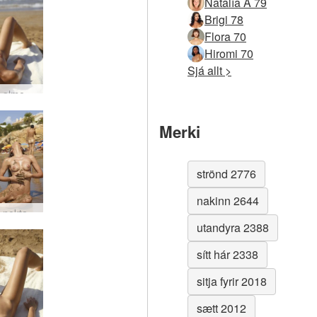
Natalía A 79
Brigi 78
Flora 70
Hiromi 70
Sjá allt >
Caprice almenningsströnd #3
Merki
strönd 2776
nakinn 2644
Caprice nektarströnd #42
utandyra 2388
sítt hár 2338
sitja fyrir 2018
sætt 2012