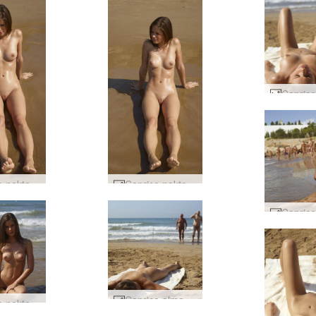
Caprice nektarströnd #6
Caprice nektarströnd #2
Caprice almenningsströnd #51
Caprice nektarströnd #26