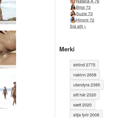
Natalía A 76
Brigi 73
Suzie 73
Hiromi 72
Melissa hvítt bikiní #5
Sjá allt >
Merki
strönd 2775
Anna S Brigi Melissa Suzie Suzie Carina blaut og sand #81
nakinn 2658
utandyra 2385
sítt hár 2320
sætt 2020
Anna S Brigi Melissa Suzie Suzie Carina blaut og sand #94
sitja fyrir 2008