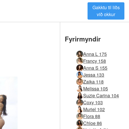
Gakktu til liðs
við okkur
Fyrirmyndir
Anna L 175
Francy 158
Anna S 155
Jessa 133
Zaika 118
Melissa 105
Suzie Carina 104
Coxy 103
Muriel 102
Flora 88
Chloe 86