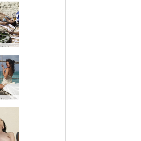
Anna S Brigi Melissa Muriel Suzie Suzie Carina lautarferð í Mexíkó hluti 1 #19
Melissa Mexíkó #27