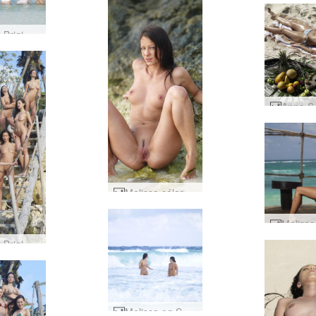
Anna S Brigi Melissa Muriel Suzie Suzie Carina suðræn hvít #25
Melissa sólarupprás #33
Anna S Brigi Muriel Melissa Suzie og Suzie Carina sólarupprás #48
Melissa og Suzie Carina veifar #17