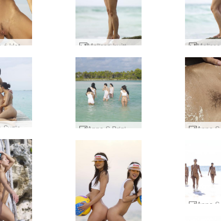
Melissa á klettunum #8
Melissa hvítt bikiní #33
Melissa Suzie og Suzie Carina gjörningur á bryggju #25
Anna S Brigi Melissa Muriel Suzie Suzie Carina suðræn hvít #41