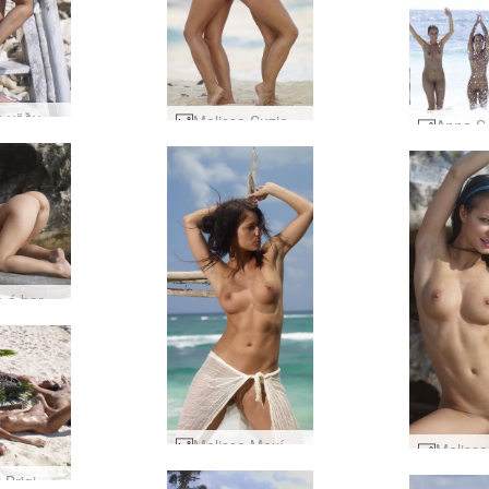
Melissa vöðvar #2
Melissa Suzie og Suzie Carina kodak gull #7
Melissa á borði #9
Melissa Mexíkó #82
Anna S Brigi Melissa Suzie Suzie Carina Formation #5