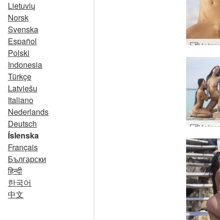
Lietuvių
Norsk
Svenska
Español
Polski
Indonesia
Türkçe
Latviešu
Italiano
Nederlands
Deutsch
Íslenska
Français
Български
हिन्दी
한국어
中文