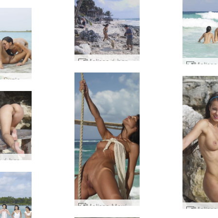
Melissa á borði #54
Melissa Suzie og Suzie Carina gjörningur á bryggju #38
Melissa á borði #13
Melissa Mexíkó #14