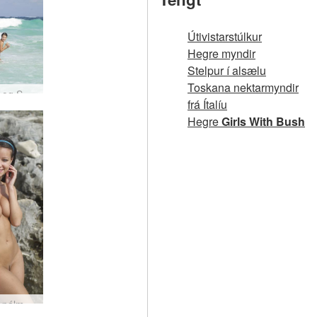
Útivistarstúlkur
Hegre myndir
Stelpur í alsælu
Toskana nektarmyndir
Melissa og Suzie Carina veifar #9
frá Ítalíu
Hegre
Girls With Bush
Melissa pálmatré #57