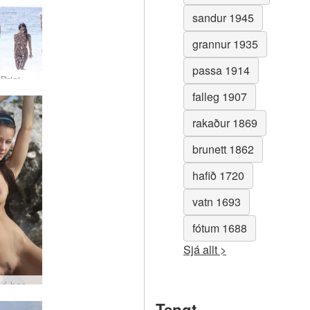
sandur 1945
grannur 1935
passa 1914
Anna S Brigi Melissa Suzie Suzie Carina Caribbean Sea #35
falleg 1907
rakaður 1869
brunett 1862
hafið 1720
vatn 1693
fótum 1688
Sjá allt >
Melissa á borði #37
Tengt