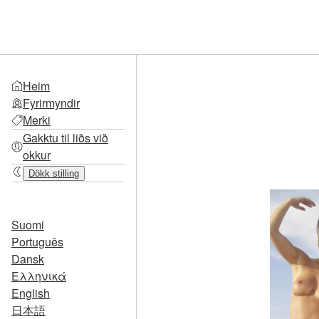
Heim
Fyrirmyndir
Merki
Gakktu til liðs við
okkur
Dökk stilling
Suomi
Português
Dansk
Ελληνικά
English
日本語