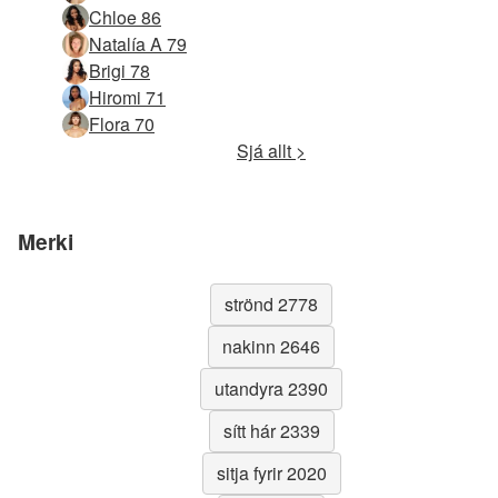
Chloe 86
Natalía A 79
Brigi 78
Hiromi 71
Flora 70
Sjá allt >
Merki
strönd 2778
nakinn 2646
utandyra 2390
sítt hár 2339
sitja fyrir 2020