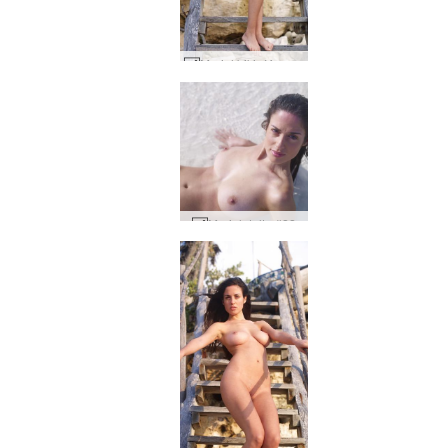
Muriel bikiní fundur #4
Muriel delta #22