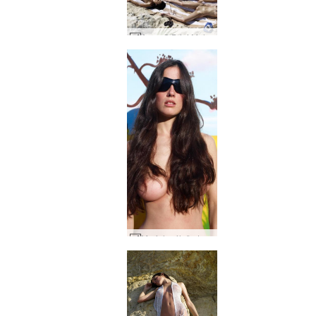
Anna S Brigi Melissa Muriel Suzie Suzie Carina lautarferð í Mexíkó hluti 1 #51
Muriel máluð strönd #107