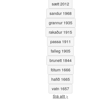
sætt 2012
sandur 1968
grannur 1935
rakaður 1915
passa 1911
falleg 1905
brunett 1844
fótum 1666
hafið 1665
vatn 1657
Sjá allt >