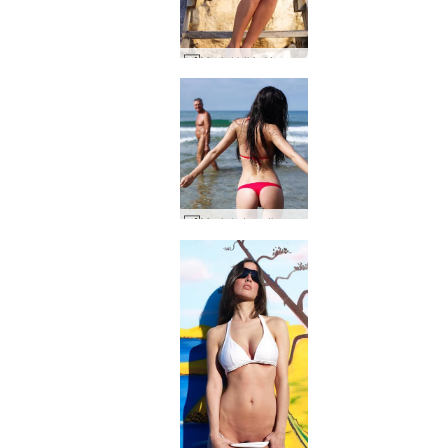
Muriel bikiní fundur #71
Muriel strandkanína #23