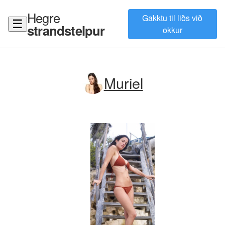
Hegre
Gakktu til liðs við
☰
strandstelpur
okkur
Muriel