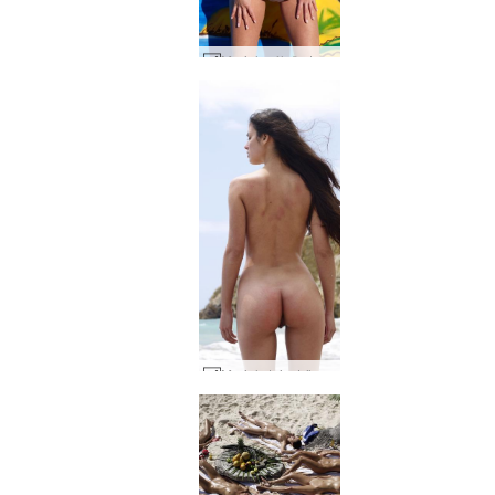
Muriel máluð strönd #19
Muriel steinströnd hluti 1 #25