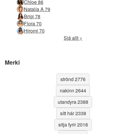
Chloe 86
Natalía A 79
Brigi 78
Flora 70
Hiromi 70
Sjá allt >
Merki
strönd 2776
nakinn 2644
utandyra 2388
sítt hár 2338
sitja fyrir 2018