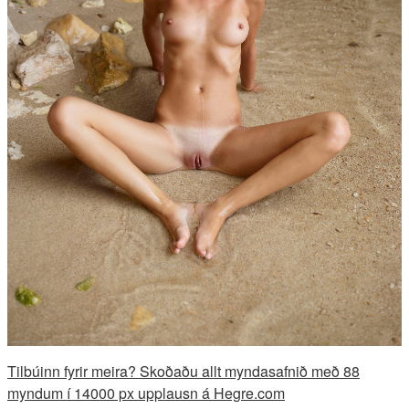
Tilbúinn fyrir meira? Skoðaðu allt myndasafnið með 88
myndum í 14000 px upplausn á Hegre.com