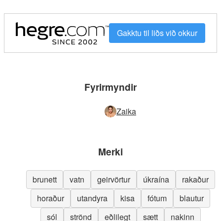
Gakktu til liðs við okkur
Fyrirmyndir
Zaika
Merki
brunett
vatn
geirvörtur
úkraína
rakaður
horaður
utandyra
kisa
fótum
blautur
sól
strönd
eðlilegt
sætt
nakinn