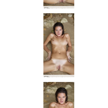
Zaika kynlíf á ströndinni #76
Zaika kynlíf á ströndinni #81