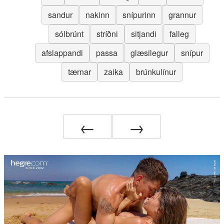
sandur
nakinn
snípurinn
grannur
sólbrúnt
stríðni
sitjandi
falleg
afslappandi
passa
glæsilegur
snípur
tærnar
zaika
brúnkulínur
←
→