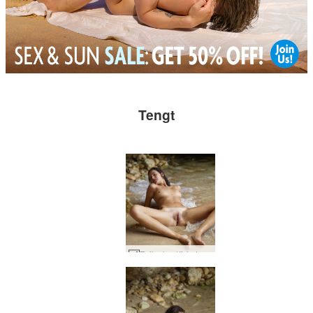
Tengt
Zaika kynlíf á ströndinni #28