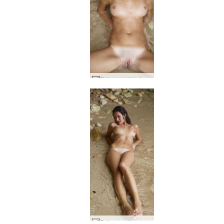
Zaika kynlíf á ströndinni #80
Zaika kynlíf á ströndinni #8