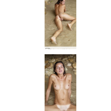
Zaika kynlíf á ströndinni #45