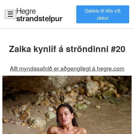
Hegre
Gakktu til liðs við
☰
strandstelpur
okkur
Zaika kynlíf á ströndinni #20
Allt myndasafnið er aðgengilegt á hegre.com