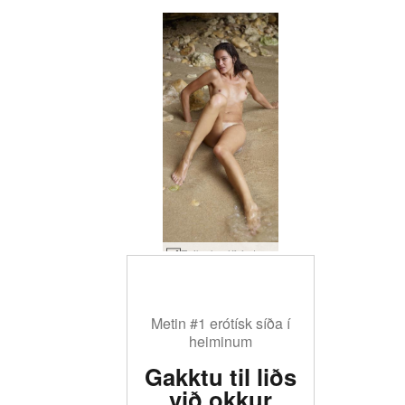
Zaika kynlíf á ströndinni #16
Metin #1 erótísk síða í
heiminum
Gakktu til liðs
við okkur