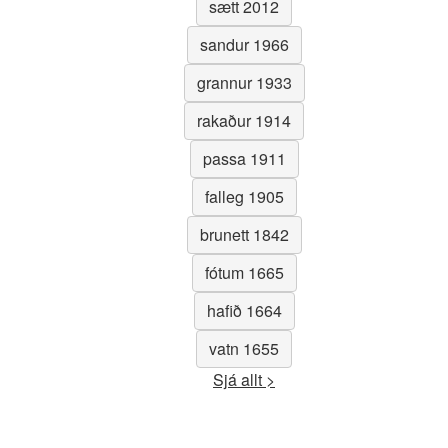
sætt 2012
sandur 1966
grannur 1933
rakaður 1914
passa 1911
falleg 1905
brunett 1842
fótum 1665
hafið 1664
vatn 1655
Sjá allt >