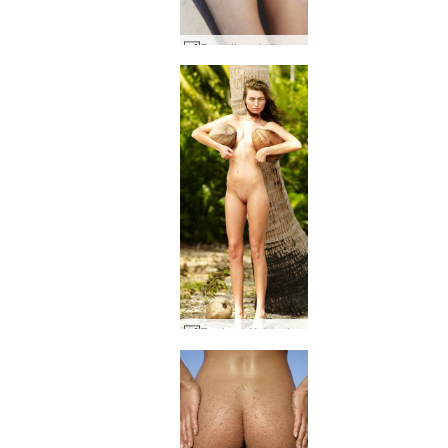
Frensijs seksīgs smilšains #33
Ruslana Kokosrieksti #11