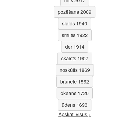
mīļš 2017
pozēšana 2009
slaids 1940
smiltis 1922
der 1914
skaists 1907
noskūtis 1869
brunete 1862
okeāns 1720
ūdens 1693
Apskati visus >