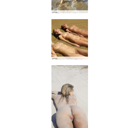
Tanijas kailā pludmale #13
Krista Lysa Ruslana pamāj ar roku #21