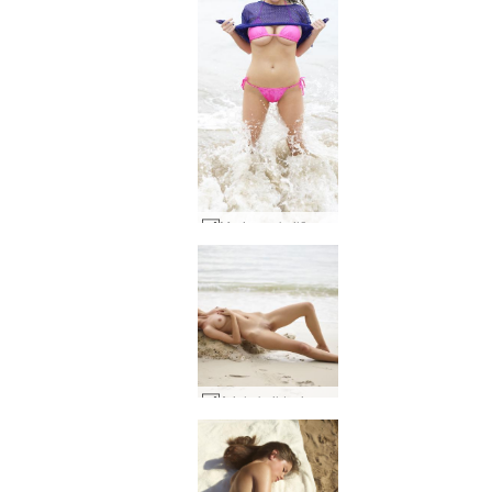
Marjanas kailā pludmale #40
Ariela kaildzeja #28