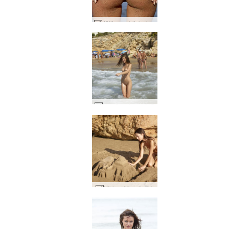
Jūlijas publisks kailums #11
Kaprīza viļņus #15
Kiki smilšu pils #1