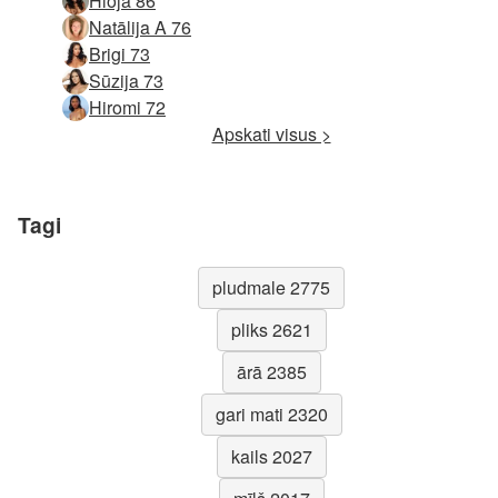
Hloja 86
Natālija A 76
Brigi 73
Sūzija 73
Hiromi 72
Apskati visus >
Tagi
pludmale 2775
pliks 2621
ārā 2385
gari mati 2320
kails 2027