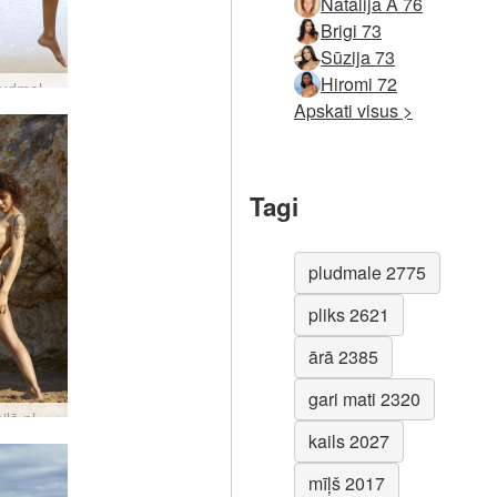
Natālija A 76
Brigi 73
Sūzija 73
Hiromi 72
Thea pludmales dzīve #2
Apskati visus >
Tagi
pludmale 2775
pliks 2621
ārā 2385
gari mati 2320
Rožu kailā pludmale #21
kails 2027
mīļš 2017