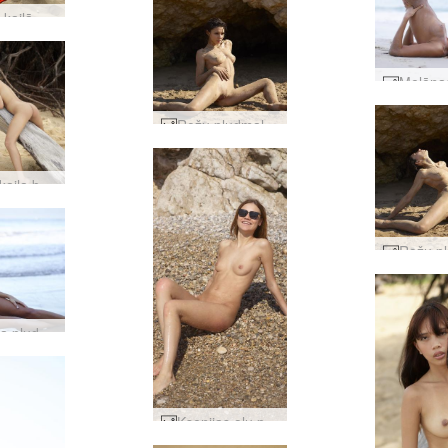
Erica F kailā pludmale, 2. daļa #68
Rožu pludmales māksla #29
Džesa kaila brīnumsieviete #46
Dzintara pludmales spēles #31
Ksenijas oļu pludmale #14