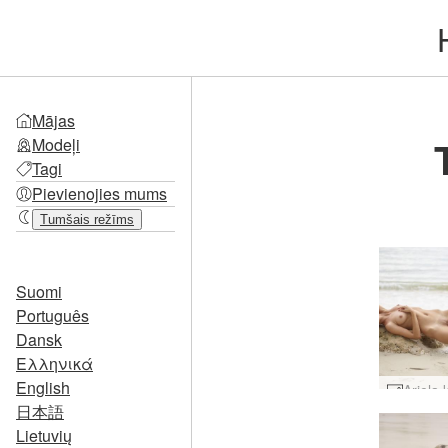
Mājas
Modeļi
Tagi
Pievienojies mums
Tumšais režīms
Suomi
Português
Dansk
Ελληνικά
English
日本語
Lietuvių