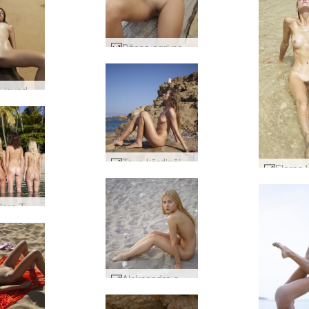
Džesa agri no rīta kaili #27
Džesas ievads #43
Taya kārdinājums #35
Coxy Flora Thea Zaika 4 dīvas #43
Aleksandra smilšains saulriets #8