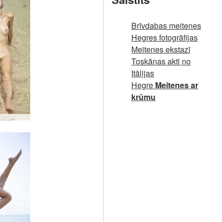
Brīvdabas meitenes
Hegres fotogrāfijas
Meitenes ekstazī
Toskānas akti no
Itālijas
Hegre
Meitenes ar
krūmu
Floras krasti #14