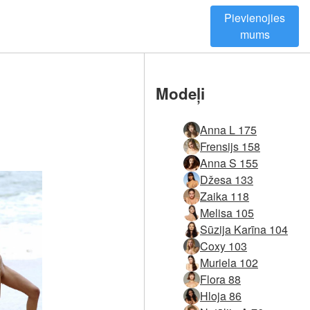
Pievienojies
mums
Modeļi
Anna L 175
Frensijs 158
Anna S 155
Džesa 133
Zaika 118
Melisa 105
Sūzija Karīna 104
Coxy 103
Muriela 102
Flora 88
Hloja 86