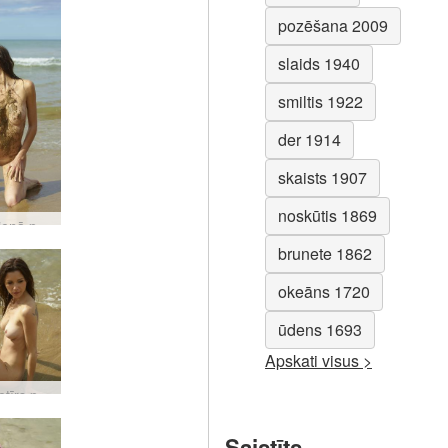
pozēšana 2009
slaids 1940
smiltis 1922
der 1914
skaists 1907
noskūtis 1869
Tania dienā pludmalē #37
brunete 1862
okeāns 1720
ūdens 1693
Apskati visus >
Tania netīrs pludmales bomzis #16
Saistīts