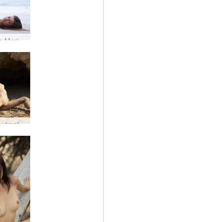
Melēnas Marijas pludmales ķermenis #22
Rožu pludmales māksla #33