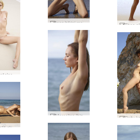
Inga bikini mazulīte #17
Ariela krēslas pludmales akti #11
Marcelina Ibiza pludmale #16
Taya kailā skaistule #47