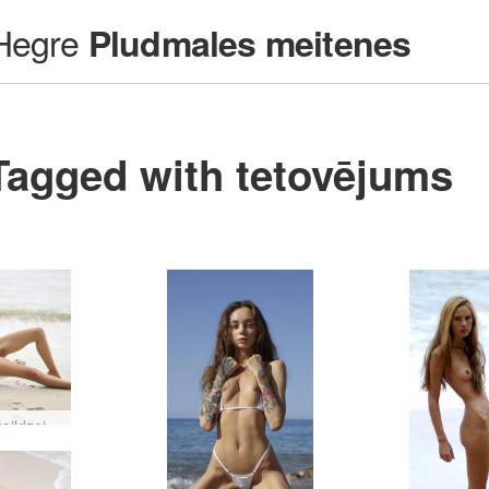
Hegre
Pludmales meitenes
Tagged with tetovējums
Ariela kaildzeja #28