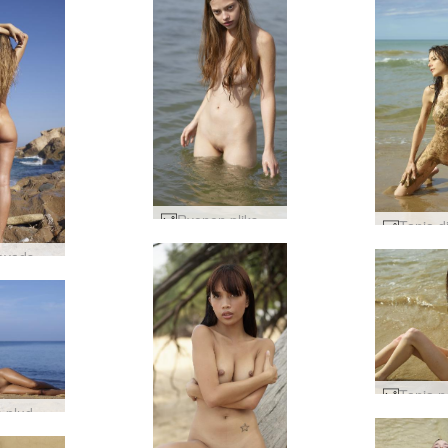
Ryonen pliks pludmales fantāzija #54
Tajas ievads #61
Džesas pludmales ķermenis #4