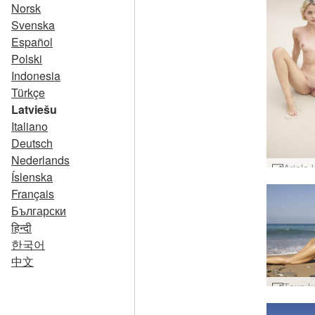
Norsk
Svenska
Español
Polski
Indonesia
Türkçe
Latviešu
Italiano
Deutsch
Nederlands
Íslenska
Français
Български
हिन्दी
한국어
中文