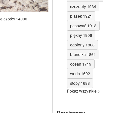
szczupły 1934
piasek 1921
ielczości 14000
pasować 1913
piękny 1906
ogolony 1868
brunetka 1861
ocean 1719
woda 1692
stopy 1688
Pokaż wszystkie >
Powiązany