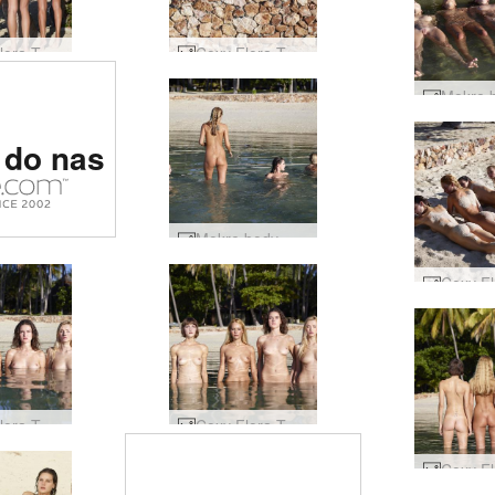
Coxy Flora Thea Zaika 4 divy #19
Coxy Flora Thea Zaika 4 divy #22
rotyczna
 do nas
 świecie
Mokre body Coxy Flora Thea Zaika #4
Coxy Flora Thea Zaika 4 divy #59
Coxy Flora Thea Zaika 4 divy #50