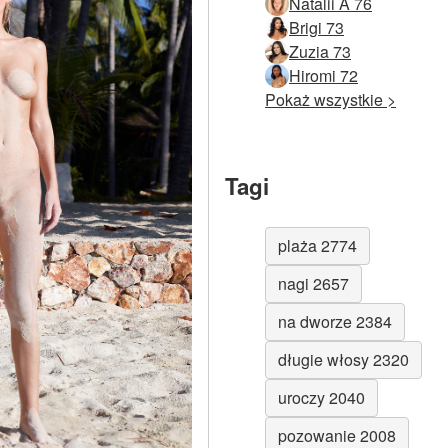
Natalii A 76
Brigi 73
Zuzia 73
Hiromi 72
Pokaż wszystkie >
Tagi
plaża 2774
nagi 2657
na dworze 2384
długie włosy 2320
uroczy 2040
pozowanie 2008