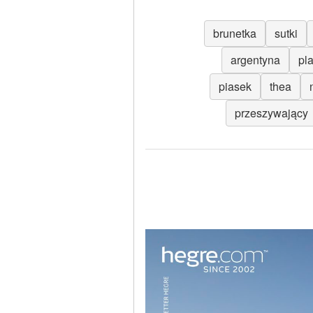
brunetka
sutki
argentyna
pl
piasek
thea
przeszywający