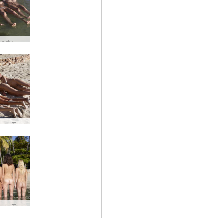
Mokre body Coxy Flora Thea Zaika #8
Coxy Flora Thea Zaika piaskowa #12
Coxy Flora Thea Zaika 4 divy #43