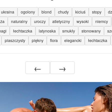
ukraina
ogolony
blond
chudy
kiciuś
stopy
d
aża
naturalny
uroczy
atletyczny
wysoki
niemcy
nagi
łechtaczka
latynoska
smukły
stonowany
sz
piaszczysty
piękny
flora
elegancki
łechtaczka
←
→