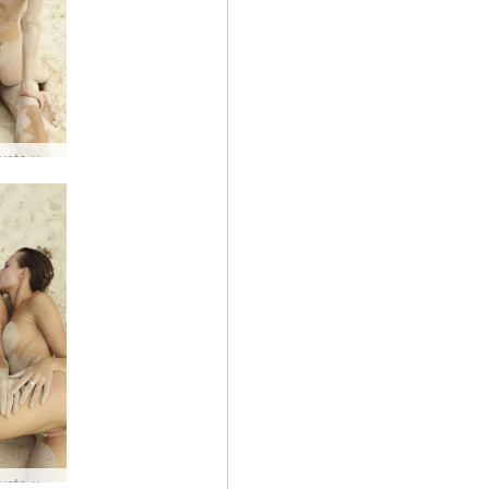
Piaszczyste uwodzenie Flory i Zaiki #49
Piaszczyste uwodzenie Flory i Zaiki #13