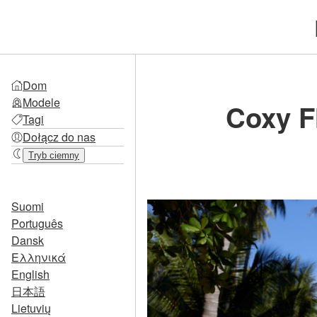
Dom
Modele
Coxy F
Tagi
Dołącz do nas
Tryb ciemny
Suomi
Português
Dansk
Ελληνικά
English
日本語
Lietuvių