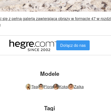
 się z pełną galerią zawierającą obrazy w formacie 47 w rozdz
m
Dołącz do nas
Modele
Tea
Flora
Koks
Zaika
Tagi