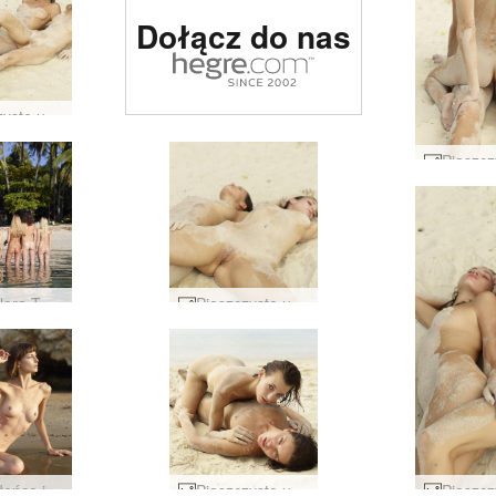
Strona erotyczna
Dołącz do nas
nr 1 na świecie
Piaszczyste uwodzenie Flory i Zaiki #41
Coxy Flora Thea Zaika 4 divy #42
Piaszczyste uwodzenie Flory i Zaiki #29
Flora słońce i morze #45
Piaszczyste uwodzenie Flory i Zaiki #53