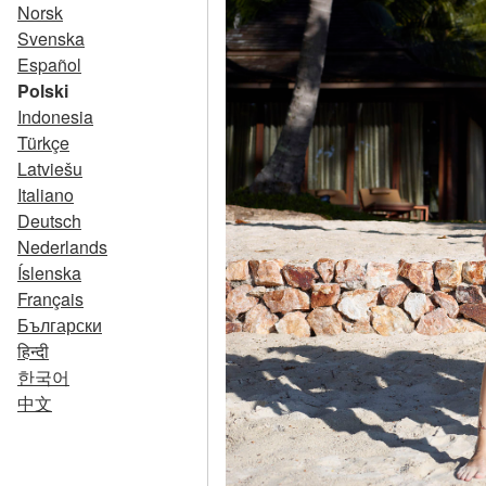
Norsk
Svenska
Español
Polski
Indonesia
Türkçe
Latviešu
Italiano
Deutsch
Nederlands
Íslenska
Français
Български
हिन्दी
한국어
中文