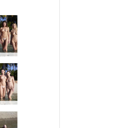
Coxy Flora Thea Zaika 4 divy #30
Mokre body Coxy Flora Thea Zaika #36