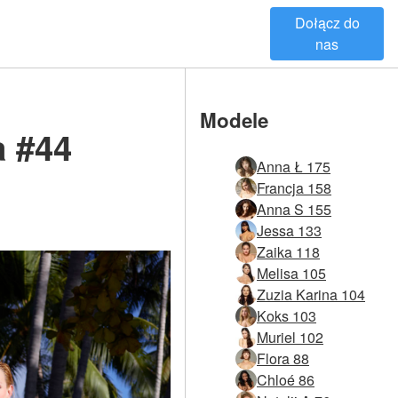
Dołącz do
nas
Modele
a #44
Anna Ł 175
Francja 158
Anna S 155
Jessa 133
Zaika 118
Melisa 105
Zuzia Karina 104
Koks 103
Muriel 102
Flora 88
Chloé 86