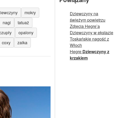
ziewczyny
mokry
Dziewczyny na
świeżym powietrzu
nagi
tatuaż
Zdjęcia Hegre’a
czupły
opalony
Dziewczyny w ekstazie
Toskańskie nagość z
coxy
zaika
Włoch
Hegre
Dziewczyny z
krzakiem