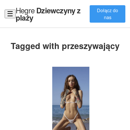
Hegre
Dziewczyny z
Dołącz do
☰
plaży
nas
Tagged with przeszywający