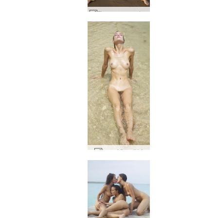
Flora naga na plaży #19
brzegi flory #14