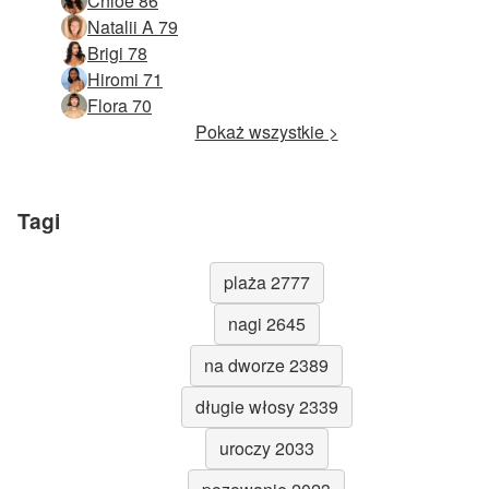
Chloé 86
Natalii A 79
Brigi 78
Hiromi 71
Flora 70
Pokaż wszystkie >
Tagi
plaża 2777
nagi 2645
na dworze 2389
długie włosy 2339
uroczy 2033