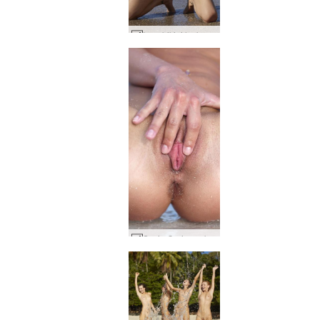
Inga bikini laska #17
Suzie Carina w kolorze różowym #42