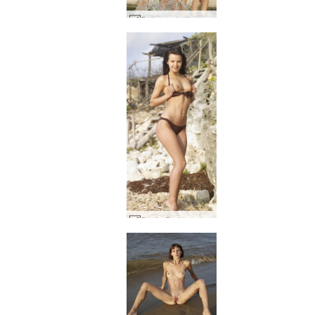
Petter za kulisami Tajlandii przez Ally #31
Suzie Carina na skałach #13