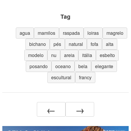
Tag
agua
mamilos
raspada
loiras
magrelo
bichano
pés
natural
fofa
alta
modelo
nu
areia
itália
esbelto
posando
oceano
bela
elegante
escultural
francy
←
→