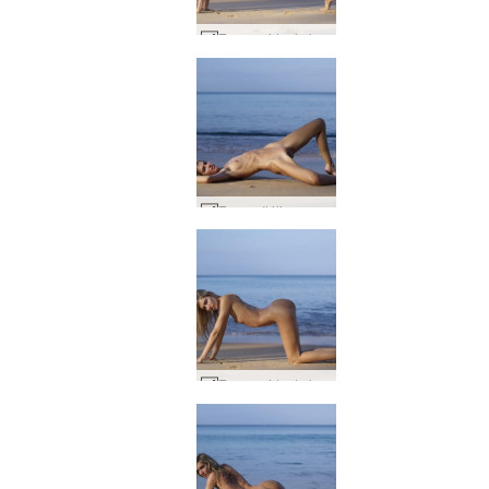
Francy vida de lazer #19
Francy Itália encontra a Tailândia #17
Francy vida de lazer #15