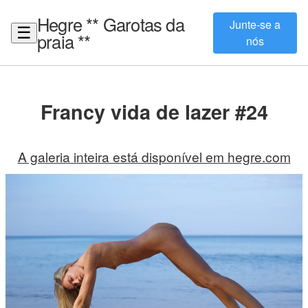
Hegre ** Garotas da
Junte-se a
☰
praia **
nós
Francy vida de lazer #24
A galeria inteira está disponível em hegre.com