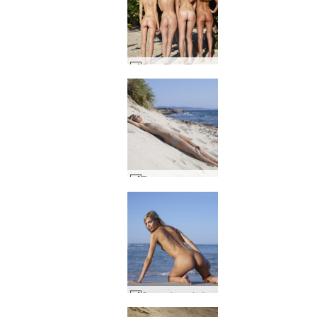
Coxy Flora Thea Zaika 4 divas #19
Francy sexy sandy #49
Corpo de praia francy #25