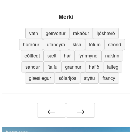
Merki
vatn
geirvörtur
rakaður
ljóshærð
horaður
utandyra
kisa
fótum
strönd
eðlilegt
sætt
hár
fyrirmynd
nakinn
sandur
ítalíu
grannur
hafið
falleg
glæsilegur
sólarljós
styttu
francy
←
→