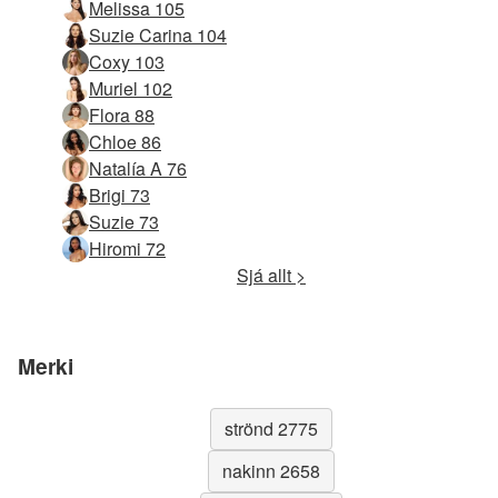
Melissa 105
Suzie Carina 104
Coxy 103
Muriel 102
Flora 88
Chloe 86
Natalía A 76
Brigi 73
Suzie 73
Hiromi 72
Sjá allt >
Merki
strönd 2775
nakinn 2658