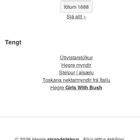
fótum 1688
Sjá allt >
Tengt
Útivistarstúlkur
Hegre myndir
Stelpur í alsælu
Toskana nektarmyndir frá Ítalíu
Hegre
Girls With Bush
© 2026 Hegre
strandstelpur
. Allur réttur áskilinn.