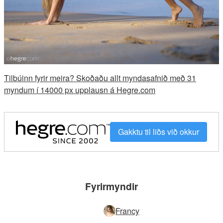
Tilbúinn fyrir meira? Skoðaðu allt myndasafnið með 31
myndum í 14000 px upplausn á Hegre.com
Gakktu til liðs við okkur
Fyrirmyndir
Francy