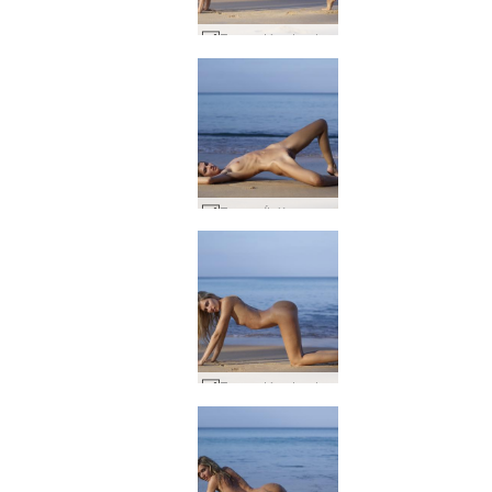
Francy tómstundalíf #19
Francy Ítalía mætir Tælandi #17
Francy tómstundalíf #15