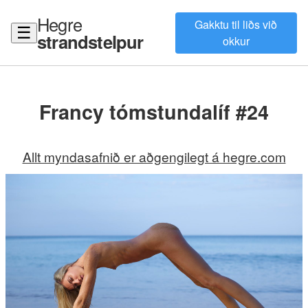
Hegre
Gakktu til liðs við
☰
strandstelpur
okkur
Francy tómstundalíf #24
Allt myndasafnið er aðgengilegt á hegre.com