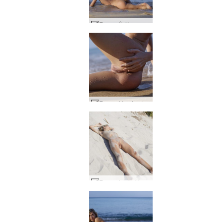
Francy Ítalía mætir Tælandi #44
Francy tómstundalíf #31
Francy kynþokkafullur sandy #56