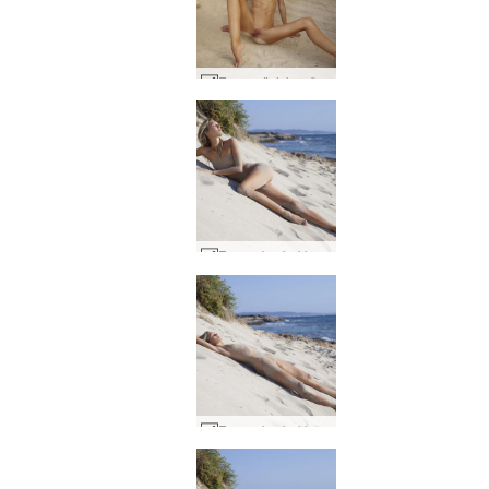
Francy ítalsk gyðja #19
Francy kynþokkafullur sandy #44
Francy kynþokkafullur sandy #52