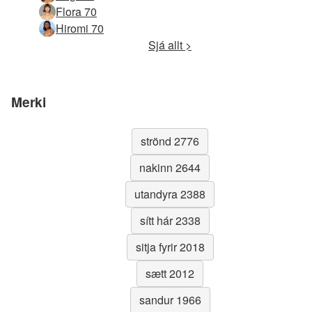
Flora 70
Hiromi 70
Sjá allt >
Merki
strönd 2776
nakinn 2644
utandyra 2388
sítt hár 2338
sitja fyrir 2018
sætt 2012
sandur 1966