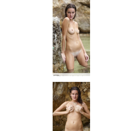
Zaika ströndin fegurð #29