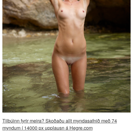
Tilbúinn fyrir meira? Skoðaðu allt myndasafnið með 74
myndum í 14000 px upplausn á Hegre.com