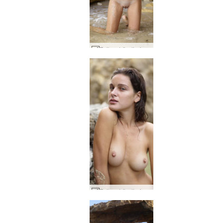
Zaika ströndin fegurð #53
Zaika ströndin fegurð #37