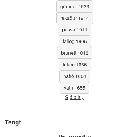
grannur 1933
rakaður 1914
passa 1911
falleg 1905
brunett 1842
fótum 1665
hafið 1664
vatn 1655
Sjá allt >
Tengt