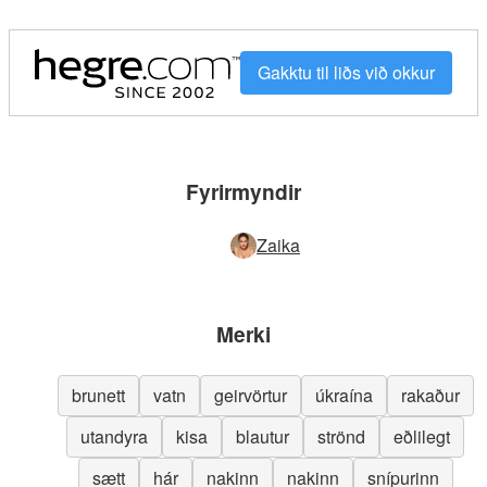
Gakktu til liðs við okkur
Fyrirmyndir
Zaika
Merki
brunett
vatn
geirvörtur
úkraína
rakaður
utandyra
kisa
blautur
strönd
eðlilegt
sætt
hár
nakinn
nakinn
snípurinn