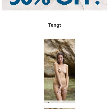
Tengt
Zaika ströndin fegurð #41