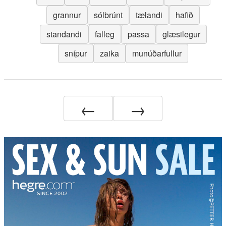
grannur
sólbrúnt
tælandi
hafið
standandi
falleg
passa
glæsilegur
snípur
zaika
munúðarfullur
←
→