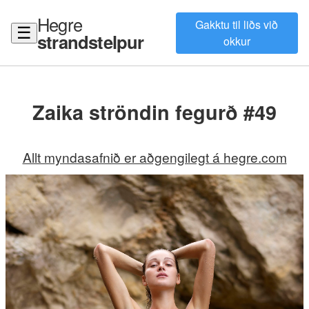
Hegre
Gakktu til liðs við
☰
strandstelpur
okkur
Zaika ströndin fegurð #49
Allt myndasafnið er aðgengilegt á hegre.com