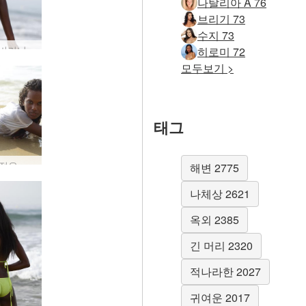
나탈리아 A 76
브리기 73
수지 73
발레리 비키니 비치 뷰티 #91
히로미 72
모두보기 >
태그
Valerie 젖은 에 화이트 #22
해변 2775
나체상 2621
옥외 2385
긴 머리 2320
적나라한 2027
귀여운 2017