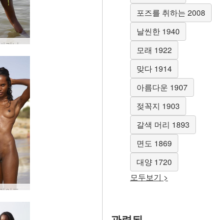
포즈를 취하는 2008
날씬한 1940
발레리 비키니 비치 뷰티 #39
모래 1922
맞다 1914
아름다운 1907
젖꼭지 1903
갈색 머리 1893
면도 1869
대양 1720
모두보기 >
발레리 라이프 가드 #34
관련된