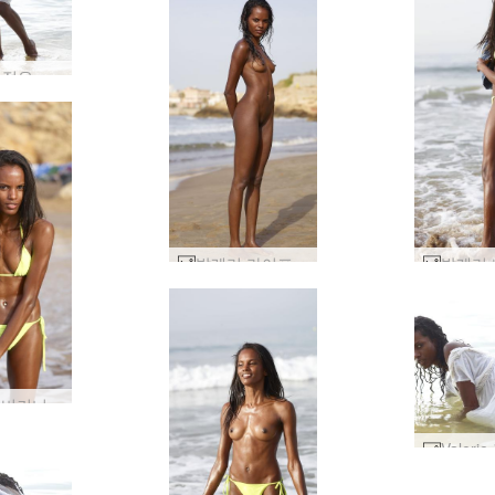
Valerie 젖은 에 화이트 #58
발레리 라이프 가드 #18
발레리 비키니 비치 뷰티 #30