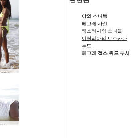
야외 소녀들
헤그레 사진
엑스터시의 소녀들
이탈리아의 토스카나
누드
헤그레
걸스 위드 부시
발레리 비키니 비치 뷰티 #22
Valerie 젖은 에 화이트 #50