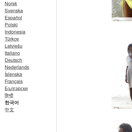
Norsk
Svenska
Español
Polski
Indonesia
Türkçe
Latviešu
Italiano
Deutsch
Nederlands
Íslenska
Français
Български
हिन्दी
한국어
中文