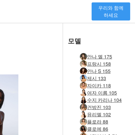
우리와 함께
하세요
모델
안나 엘 175
프랑시 158
안나 S 155
제시 133
자이카 118
여자 이름 105
수지 카리나 104
건방진 103
뮤리엘 102
플로라 88
클로에 86